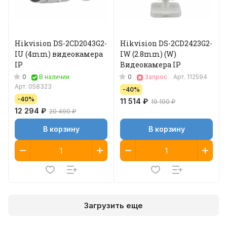
Hikvision DS-2CD2043G2-
Hikvision DS-2CD2423G2-
IU (4mm) видеокамера
IW (2.8mm) (W)
IP
Видеокамера IP
0
0
В наличии
Запрос
Арт.
112594
Арт.
058323
-40%
-40%
11 514 ₽
19 190 ₽
12 294 ₽
20 490 ₽
В корзину
В корзину
Загрузить еще