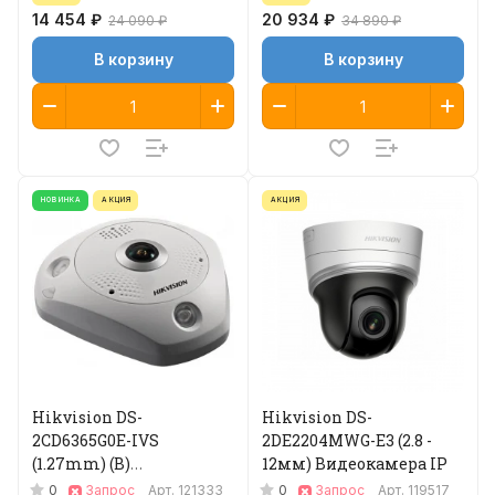
14 454 ₽
20 934 ₽
24 090 ₽
34 890 ₽
В корзину
В корзину
НОВИНКА
АКЦИЯ
АКЦИЯ
Hikvision DS-
Hikvision DS-
2CD6365G0E-IVS
2DE2204MWG-E3 (2.8 -
(1.27mm) (B)
12мм) Видеокамера IP
Видеокамера IP
0
0
Запрос
Арт.
121333
Запрос
Арт.
119517