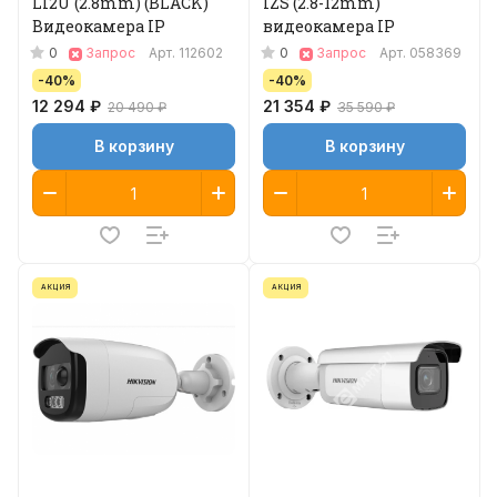
LI2U (2.8mm) (BLACK)
IZS (2.8-12mm)
Видеокамера IP
видеокамера IP
0
0
Запрос
Арт.
112602
Запрос
Арт.
058369
-40%
-40%
12 294 ₽
21 354 ₽
20 490 ₽
35 590 ₽
В корзину
В корзину
АКЦИЯ
АКЦИЯ