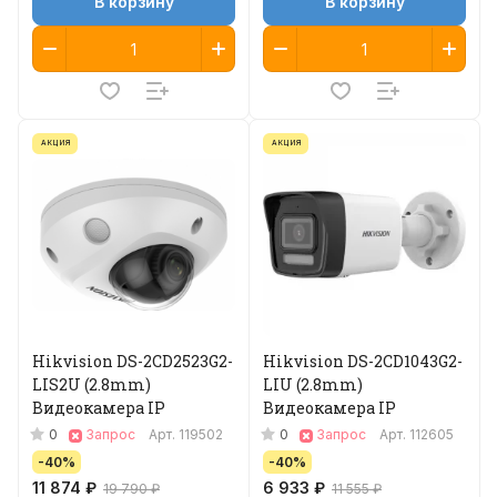
В корзину
В корзину
АКЦИЯ
АКЦИЯ
Hikvision DS-2CD2523G2-
Hikvision DS-2CD1043G2-
LIS2U (2.8mm)
LIU (2.8mm)
Видеокамера IP
Видеокамера IP
0
0
Запрос
Арт.
119502
Запрос
Арт.
112605
-40%
-40%
11 874 ₽
6 933 ₽
19 790 ₽
11 555 ₽