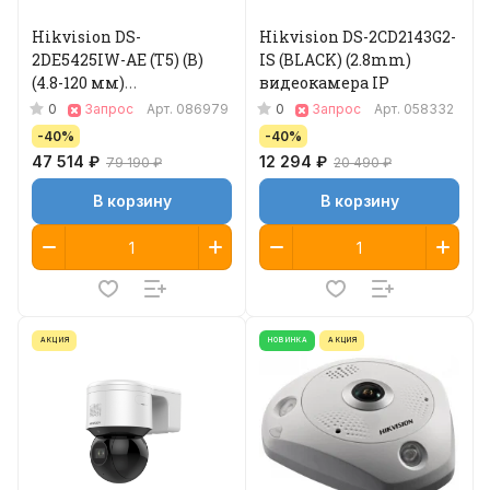
Hikvision DS-
Hikvision DS-2CD2143G2-
2DE5425IW-AE (T5) (B)
IS (BLACK) (2.8mm)
(4.8-120 мм)
видеокамера IP
Видеокамера IP
0
0
Запрос
Арт.
086979
Запрос
Арт.
058332
-40%
-40%
47 514 ₽
12 294 ₽
79 190 ₽
20 490 ₽
В корзину
В корзину
АКЦИЯ
НОВИНКА
АКЦИЯ