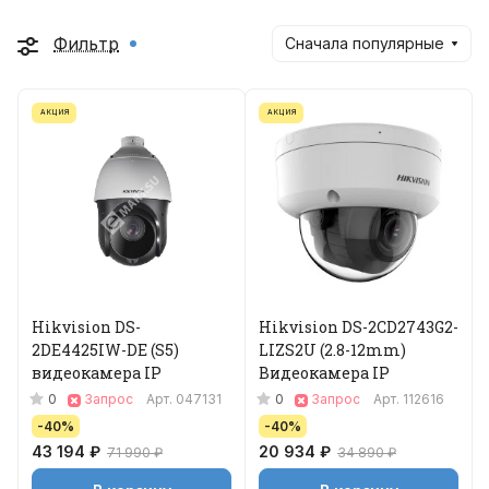
Фильтр
Сначала популярные
АКЦИЯ
АКЦИЯ
Hikvision DS-
Hikvision DS-2CD2743G2-
2DE4425IW-DE (S5)
LIZS2U (2.8-12mm)
видеокамера IP
Видеокамера IP
0
0
Запрос
Арт.
047131
Запрос
Арт.
112616
-40%
-40%
43 194 ₽
20 934 ₽
71 990 ₽
34 890 ₽