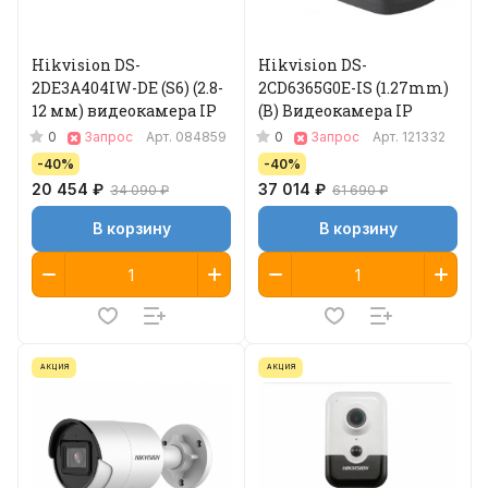
Hikvision DS-
Hikvision DS-
2DE3A404IW-DE (S6) (2.8-
2CD6365G0E-IS (1.27mm)
12 мм) видеокамера IP
(B) Видеокамера IP
0
0
Запрос
Арт.
084859
Запрос
Арт.
121332
-40%
-40%
20 454 ₽
37 014 ₽
34 090 ₽
61 690 ₽
В корзину
В корзину
АКЦИЯ
АКЦИЯ