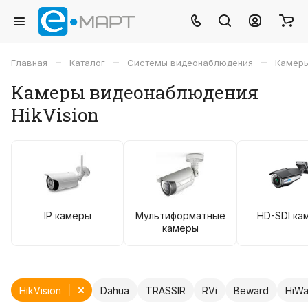
–
–
–
Главная
Каталог
Системы видеонаблюдения
Камеры
Камеры видеонаблюдения
HikVision
IP камеры
Мультиформатные
HD-SDI ка
камеры
HikVision
Dahua
TRASSIR
RVi
Beward
HiWa