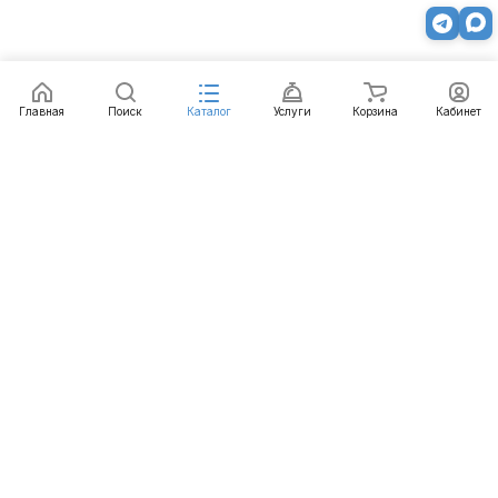
Главная
Поиск
Каталог
Услуги
Корзина
Кабинет
Каталог
Услуги
Бренды
Блог
Оплата
Доставка
Гарантия
Контакты
8 812 426-99-66
mail@emart.su
Санкт-Петербург, ул. Уральская, д.10, к.2, лит А,
офис 408А