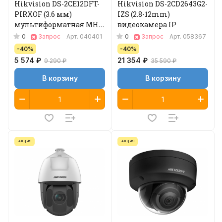
Hikvision DS-2CE12DFT-
Hikvision DS-2CD2643G2-
PIRXOF (3.6 мм)
IZS (2.8-12mm)
мультиформатная MHD
видеокамера IP
видеокамера
0
0
Запрос
Арт.
040401
Запрос
Арт.
058367
-40%
-40%
5 574 ₽
21 354 ₽
9 290 ₽
35 590 ₽
В корзину
В корзину
АКЦИЯ
АКЦИЯ