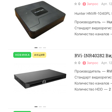
0
Запрос
Арт.
1
Hunter HNVR-1040PL 
Производитель
—
Hu
Стандарт видеорегис
Количество каналов
RVi-1NR40282 Ви
НОВИНКА
АКЦИЯ
0
Запрос
Арт.
1
Производитель
—
RVi
Стандарт видеорегис
Количество каналов
Количество HDD
—
2