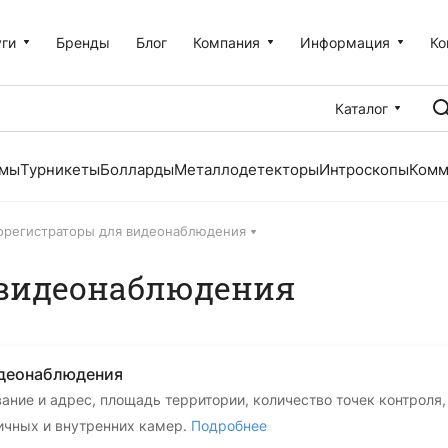
уги
Бренды
Блог
Компания
Информация
Ко
Каталог
емы
Турникеты
Болларды
Металлодетекторы
Интроскопы
Комм
орегистраторы для видеонаблюдения
 видеонаблюдения
идеонаблюдения
вание и адрес, площадь территории, количество точек контроля
личных и внутренних камер.
Подробнее