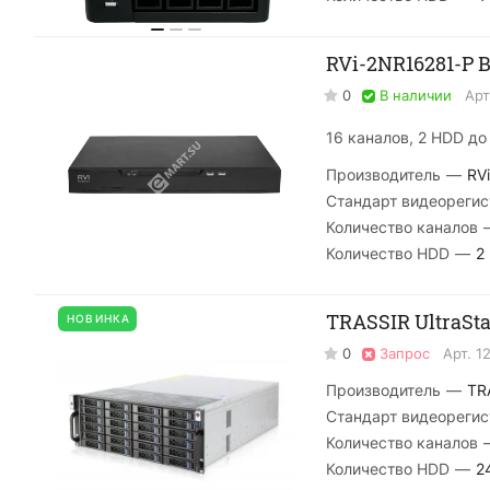
RVi-2NR16281-P 
0
В наличии
Арт
16 каналов, 2 HDD до 
Производитель
—
RVi
Стандарт видеорегис
Количество каналов
Количество HDD
—
2
TRASSIR UltraSta
НОВИНКА
0
Запрос
Арт.
1
Производитель
—
TR
Стандарт видеорегис
Количество каналов
Количество HDD
—
2