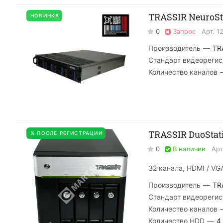
TRASSIR NeuroSta
НОВИНКА
0
Запрос
Арт.
1
Производитель
—
TR
Стандарт видеорегис
Количество каналов
TRASSIR DuoStat
% ПОСЛЕ РЕГИСТРАЦИИ
0
В наличии
Арт
32 канала, HDMI / VGA
Производитель
—
TR
Стандарт видеорегис
Количество каналов
Количество HDD
—
4