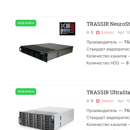
TRASSIR NeuroSta
НОВИНКА
0
Запрос
Арт.
1
Производитель
—
TR
Стандарт видеорегис
Количество каналов
Количество HDD
—
8
TRASSIR UltraSta
НОВИНКА
0
Запрос
Арт.
1
Производитель
—
TR
Стандарт видеорегис
Количество каналов