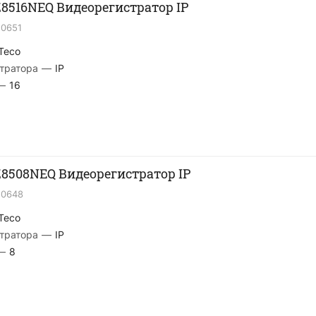
Z8516NEQ Видеорегистратор IP
20651
Teco
тратора
—
IP
—
16
Z8508NEQ Видеорегистратор IP
20648
Teco
тратора
—
IP
—
8