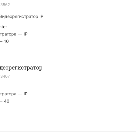
23862
Видеорегистратор IP
nter
тратора
—
IP
—
10
деорегистратор
23407
тратора
—
IP
—
40