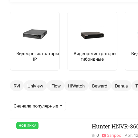
Видеорегистраторы
Видеорегистраторы
Ви
IP
гибридные
RVi
Uniview
iFlow
HiWatch
Beward
Dahua
T
Сначала популярные
Hunter HNVR-360
НОВИНКА
0
Запрос
Арт.
1