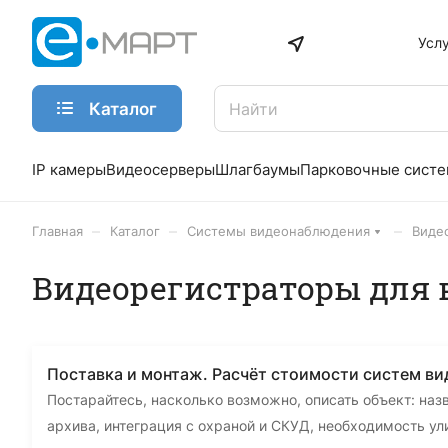
Усл
Каталог
IP камеры
Видеосерверы
Шлагбаумы
Парковочные сист
–
–
–
Главная
Каталог
Системы видеонаблюдения
Виде
Видеорегистраторы для
Поставка и монтаж. Расчёт стоимости систем в
Постарайтесь, насколько возможно, описать объект: наз
архива, интеграция с охраной и СКУД, необходимость у