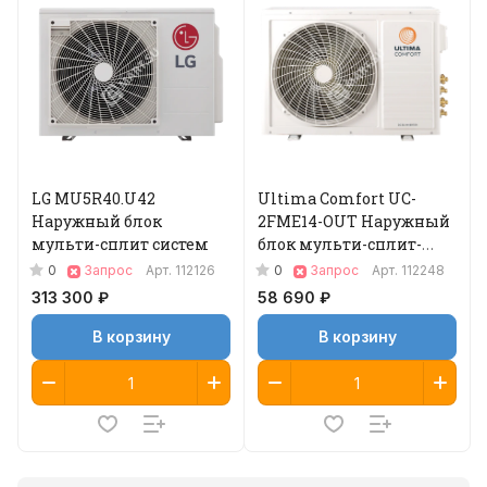
LG MU5R40.U42
Ultima Comfort UC-
Наружный блок
2FME14-OUT Наружный
мульти-сплит систем
блок мульти-сплит-
системы
0
0
Запрос
Арт.
112126
Запрос
Арт.
112248
313 300 ₽
58 690 ₽
В корзину
В корзину