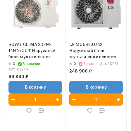
ROYAL CLIMA 2DFM-
LG MU5R30.U42
14HN/OUT Наружный
Наружный блок
блок мульти-сплит
мульти-сплит систем
системы
0
0
В наличии
Запрос
Арт.
112125
Арт.
112244
248 900 ₽
69 890 ₽
В корзину
В корзину