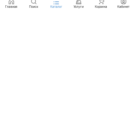
Главная
Поиск
Каталог
Услуги
Корзина
Кабинет
Каталог
Услуги
Бренды
Блог
Оплата
Доставка
Гарантия
Контакты
8 812 426-99-66
mail@emart.su
Санкт-Петербург, ул. Уральская, д.10, к.2, лит А,
офис 408А
© 2026 emart.su - системы безопасности. Все права
защищены.
Конфиденциальность
Оферта