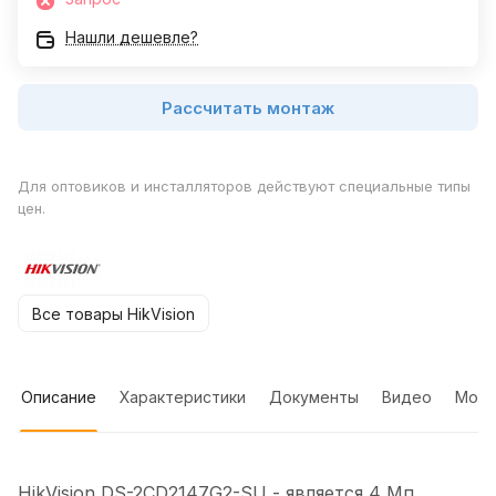
Нашли дешевле?
Рассчитать монтаж
Для оптовиков и инсталляторов действуют специальные типы
цен.
Все товары HikVision
Описание
Характеристики
Документы
Видео
Мон
HikVision DS-2CD2147G2-SU - является 4 Мп