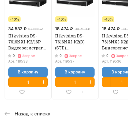
-40%
-40%
-40%
34 533 ₽
18 474 ₽
18 474 ₽
57 555 ₽
30 790 ₽
30 
Hikvision DS-
Hikvision DS-
Hikvision D
7616NXI-K2/16P
7616NXI-K2(D)
7616NXI-K2(
Видеорегистратор
(STD)
Видеорегис
IP
Видеорегистратор
IP
0
0
0
Запрос
Запрос
Запро
IP
Арт.
119538
Арт.
119537
Арт.
119536
В корзину
В корзину
В корзи
Назад к списку