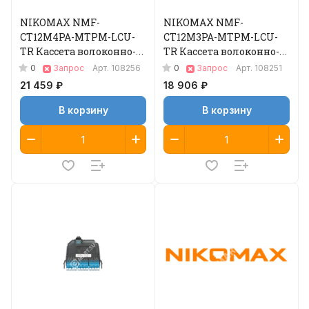
NIKOMAX NMF-
NIKOMAX NMF-
CT12M4PA-MTPM-LCU-
CT12M3PA-MTPM-LCU-
TR Кассета волоконно-
TR Кассета волоконно-
оптическая
оптическая
0
0
Запрос
Арт.
108256
Запрос
Арт.
108251
21 459 ₽
18 906 ₽
В корзину
В корзину