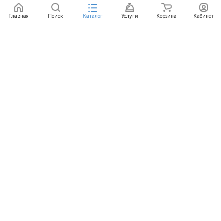
Главная
Поиск
Каталог
Услуги
Корзина
Кабинет
Каталог
Услуги
Бренды
Блог
Оплата
Доставка
Гарантия
Контакты
8 812 426-99-66
mail@emart.su
Санкт-Петербург, ул. Уральская, д.10, к.2, лит А,
офис 408А
© 2026 emart.su - системы безопасности. Все права
защищены.
Конфиденциальность
Оферта