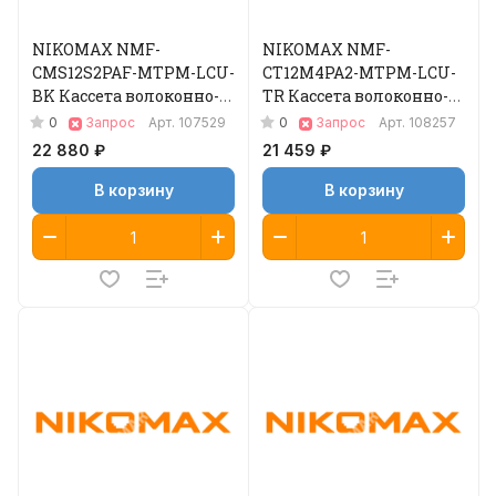
NIKOMAX NMF-
NIKOMAX NMF-
CMS12S2PAF-MTPM-LCU-
CT12M4PA2-MTPM-LCU-
BK Кассета волоконно-
TR Кассета волоконно-
оптическая
оптическая
0
0
Запрос
Арт.
107529
Запрос
Арт.
108257
22 880 ₽
21 459 ₽
В корзину
В корзину