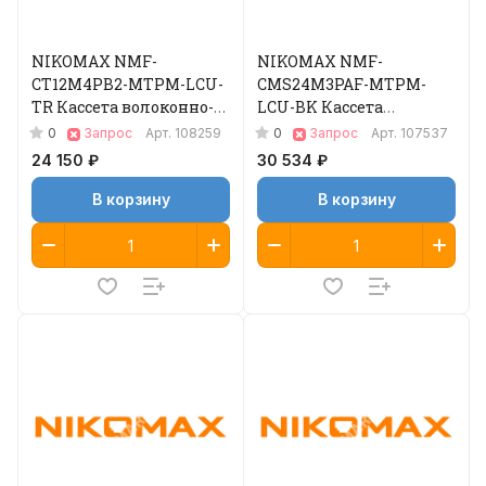
NIKOMAX NMF-
NIKOMAX NMF-
CT12M4PB2-MTPM-LCU-
CMS24M3PAF-MTPM-
TR Кассета волоконно-
LCU-BK Кассета
оптическая
волоконно-оптическая
0
0
Запрос
Арт.
108259
Запрос
Арт.
107537
24 150 ₽
30 534 ₽
В корзину
В корзину