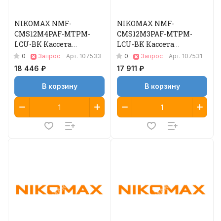
NIKOMAX NMF-
NIKOMAX NMF-
CMS12M4PAF-MTPM-
CMS12M3PAF-MTPM-
LCU-BK Кассета
LCU-BK Кассета
волоконно-оптическая
волоконно-оптическая
0
0
Запрос
Арт.
107533
Запрос
Арт.
107531
18 446 ₽
17 911 ₽
В корзину
В корзину