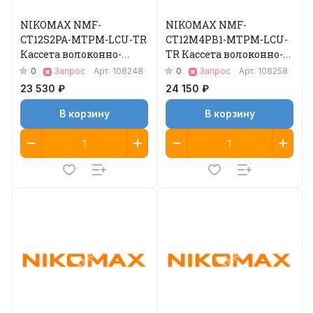
NIKOMAX NMF-
NIKOMAX NMF-
CT12S2PA-MTPM-LCU-TR
CT12M4PB1-MTPM-LCU-
Кассета волоконно-
TR Кассета волоконно-
оптическая
оптическая
0
0
Запрос
Арт.
108248
Запрос
Арт.
108258
23 530 ₽
24 150 ₽
В корзину
В корзину