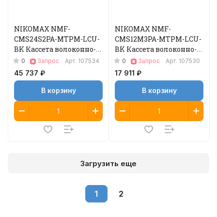
NIKOMAX NMF-
NIKOMAX NMF-
CMS24S2PA-MTPM-LCU-
CMS12M3PA-MTPM-LCU-
BK Кассета волоконно-
BK Кассета волоконно-
оптическая
оптическая
0
0
Запрос
Арт.
107534
Запрос
Арт.
107530
45 737 ₽
17 911 ₽
В корзину
В корзину
Загрузить еще
1
2