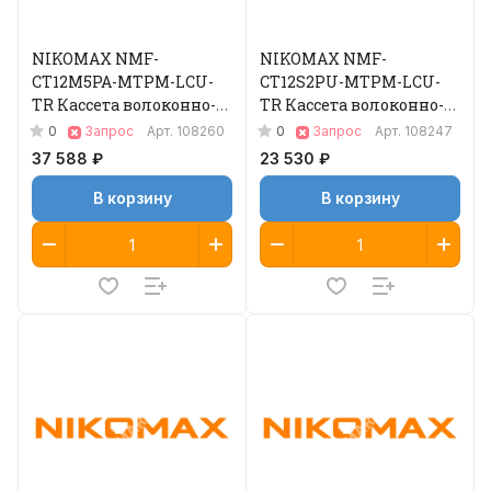
NIKOMAX NMF-
NIKOMAX NMF-
CT12M5PA-MTPM-LCU-
CT12S2PU-MTPM-LCU-
TR Кассета волоконно-
TR Кассета волоконно-
оптическая
оптическая
0
0
Запрос
Арт.
108260
Запрос
Арт.
108247
37 588 ₽
23 530 ₽
В корзину
В корзину