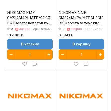
NIKOMAX NMF-
NIKOMAX NMF-
CMS12M4PA-MTPM-LCU-
CMS24M4PA-MTPM-LCU-
BK Кассета волоконно-
BK Кассета волоконно-
оптическая
оптическая
0
0
Запрос
Арт.
107532
Запрос
Арт.
107538
18 446 ₽
31 941 ₽
В корзину
В корзину