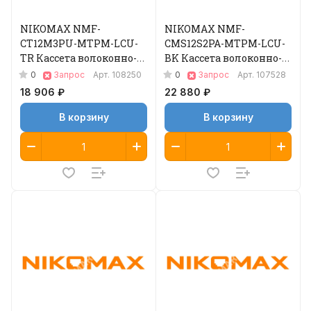
NIKOMAX NMF-
NIKOMAX NMF-
CT12M3PU-MTPM-LCU-
CMS12S2PA-MTPM-LCU-
TR Кассета волоконно-
BK Кассета волоконно-
оптическая
оптическая
0
0
Запрос
Арт.
108250
Запрос
Арт.
107528
18 906 ₽
22 880 ₽
В корзину
В корзину