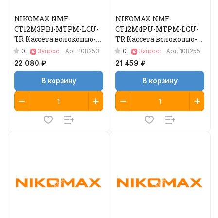
NIKOMAX NMF-
NIKOMAX NMF-
CT12M3PB1-MTPM-LCU-
CT12M4PU-MTPM-LCU-
TR Кассета волоконно-
TR Кассета волоконно-
оптическая
оптическая
0
0
Запрос
Арт.
108253
Запрос
Арт.
108255
22 080 ₽
21 459 ₽
В корзину
В корзину