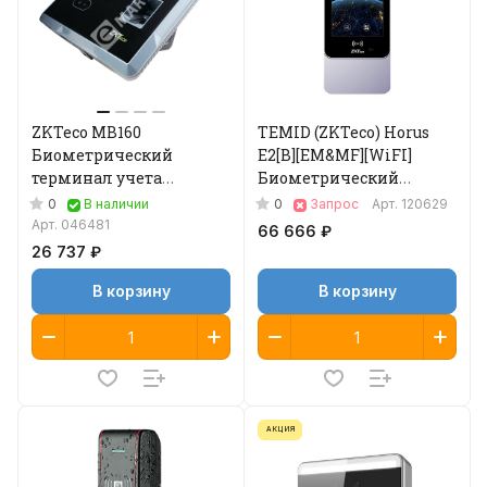
ZKTeco MB160
TEMID (ZKTeco) Horus
Биометрический
E2[B][EM&MF][WiFI]
терминал учета
Биометрический
рабочего времени
терминал
0
0
В наличии
Запрос
Арт.
120629
Арт.
046481
66 666 ₽
26 737 ₽
В корзину
В корзину
АКЦИЯ