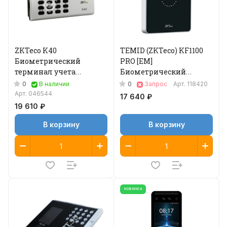
ZKTeco K40
TEMID (ZKTeco) KF1100
Биометрический
PRO [EM]
терминал учета
Биометрический
рабочего времени
терминал
0
0
В наличии
Запрос
Арт.
118420
Арт.
046544
17 640 ₽
19 610 ₽
В корзину
В корзину
НОВИНКА