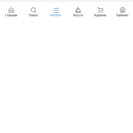
Главная
Поиск
Каталог
Услуги
Корзина
Кабинет
Каталог
Услуги
Бренды
Блог
Оплата
Доставка
Гарантия
Контакты
8 812 426-99-66
mail@emart.su
Санкт-Петербург, ул. Уральская, д.10, к.2, лит А,
офис 408А
© 2026 emart.su - системы безопасности. Все права
защищены.