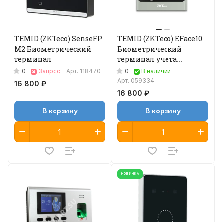
TEMID (ZKTeco) SenseFP
TEMID (ZKTeco) EFace10
M2 Биометрический
Биометрический
терминал
терминал учета
рабочего времени
0
0
Запрос
Арт.
118470
В наличии
Арт.
059334
16 800 ₽
16 800 ₽
В корзину
В корзину
НОВИНКА