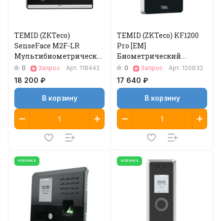
TEMID (ZKTeco)
TEMID (ZKTeco) KF1200
SenseFace M2F-LR
Pro [EM]
Мультибиометрический
Биометрический
терминал
терминал
0
0
Запрос
Арт.
118442
Запрос
Арт.
120632
18 200 ₽
17 640 ₽
В корзину
В корзину
НОВИНКА
НОВИНКА