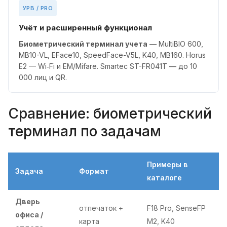
УРВ / PRO
Учёт и расширенный функционал
Биометрический терминал учета
— MultiBIO 600,
MB10-VL, EFace10, SpeedFace-V5L, K40, MB160. Horus
E2 — Wi‑Fi и EM/Mifare. Smartec ST-FR041T — до 10
000 лиц и QR.
Сравнение: биометрический
терминал по задачам
Примеры в
Задача
Формат
каталоге
Дверь
отпечаток +
F18 Pro, SenseFP
офиса /
карта
M2, K40