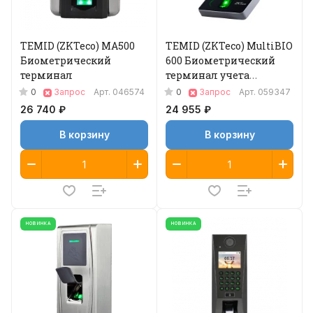
TEMID (ZKTeco) MA500
TEMID (ZKTeco) MultiBIO
Биометрический
600 Биометрический
терминал
терминал учета
рабочего времени
0
0
Запрос
Арт.
046574
Запрос
Арт.
059347
26 740 ₽
24 955 ₽
В корзину
В корзину
НОВИНКА
НОВИНКА