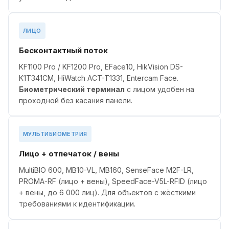
ЛИЦО
Бесконтактный поток
KF1100 Pro / KF1200 Pro, EFace10, HikVision DS-
K1T341CM, HiWatch ACT-T1331, Entercam Face.
Биометрический терминал
с лицом удобен на
проходной без касания панели.
МУЛЬТИБИОМЕТРИЯ
Лицо + отпечаток / вены
MultiBIO 600, MB10-VL, MB160, SenseFace M2F-LR,
PROMA-RF (лицо + вены), SpeedFace-V5L-RFID (лицо
+ вены, до 6 000 лиц). Для объектов с жёсткими
требованиями к идентификации.