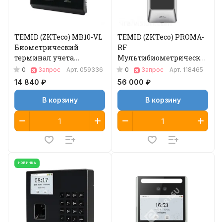
TEMID (ZKTeco) MB10-VL
TEMID (ZKTeco) PROMA-
Биометрический
RF
терминал учета
Мультибиометрический
рабочего времени
терминал
0
0
Запрос
Арт.
059336
Запрос
Арт.
118465
14 840 ₽
56 000 ₽
В корзину
В корзину
НОВИНКА