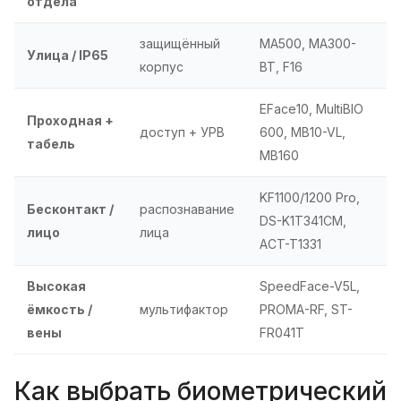
отдела
защищённый
MA500, MA300-
Улица / IP65
корпус
BT, F16
EFace10, MultiBIO
Проходная +
доступ + УРВ
600, MB10-VL,
табель
MB160
KF1100/1200 Pro,
Бесконтакт /
распознавание
DS-K1T341CM,
лицо
лица
ACT-T1331
Высокая
SpeedFace-V5L,
ёмкость /
мультифактор
PROMA-RF, ST-
вены
FR041T
Как выбрать биометрический