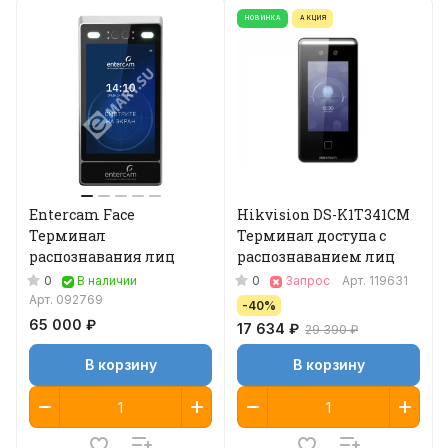
НОВИНКА
АКЦИЯ
Entercam Face
Hikvision DS-K1T341CM
Терминал
Терминал доступа с
распознавания лиц
распознаванием лиц
0
0
В наличии
Запрос
Арт.
119631
Арт.
092769
-40%
65 000 ₽
17 634 ₽
29 390 ₽
В корзину
В корзину