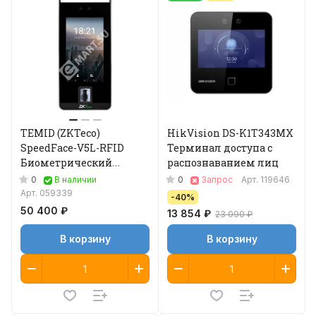
TEMID (ZKTeco)
HikVision DS-K1T343MX
SpeedFace-V5L-RFID
Терминал доступа с
Биометрический
распознаванием лиц
терминал учета
0
0
В наличии
Запрос
Арт.
119646
рабочего времени
Арт.
059339
-40%
50 400 ₽
13 854 ₽
23 090 ₽
В корзину
В корзину