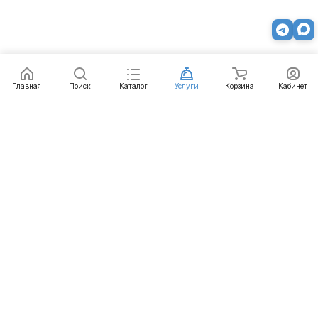
Главная
Поиск
Каталог
Услуги
Корзина
Кабинет
Каталог
Услуги
Бренды
Блог
Оплата
Доставка
Гарантия
Контакты
8 812 426-99-66
mail@emart.su
Санкт-Петербург, ул. Уральская, д.10, к.2, лит А,
офис 408А