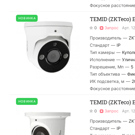
Фокусное расстояние
TEMID (ZKTeco) E
НОВИНКА
0
Запрос
Арт.
1
Производитель
—
ZK
Стандарт
—
IP
Тип камеры
—
Купол
Исполнение
—
Уличн
Разрешение, Мп
—
5
Тип объектива
—
Фик
ИК подсветка, м
—
2
Фокусное расстояние
TEMID (ZKTeco) E
НОВИНКА
0
Запрос
Арт.
1
Производитель
—
ZK
Стандарт
—
IP