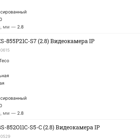
сированный
0
, мм
—
2.8
S-855P21C-S7 (2.8) Видеокамера IP
20615
Teco
ьная
ая
сированный
0
, мм
—
2.8
S-852O11C-S5-C (2.8) Видеокамера IP
20529