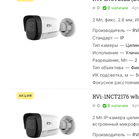
0
В наличии
Арт
2 Мп, фикс. 2.8 мм, 
Производитель
—
RVi
Стандарт
—
IP
Тип камеры
—
Цилин
Исполнение
—
Уличн
Разрешение, Мп
—
2
Тип объектива
—
Фик
ИК подсветка, м
—
5
Фокусное расстояние
RVi-1NCT2176 whi
АКЦИЯ
0
В наличии
Арт
2 Мп IP-камера цилин
встроенный микрофон,
Производитель
—
RVi