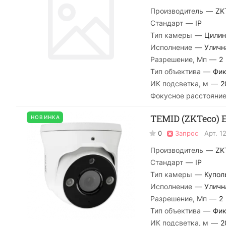
Производитель
—
ZK
Стандарт
—
IP
Тип камеры
—
Цилин
Исполнение
—
Уличн
Разрешение, Мп
—
2
Тип объектива
—
Фик
ИК подсветка, м
—
2
Фокусное расстояние
TEMID (ZKTeco) E
НОВИНКА
0
Запрос
Арт.
1
Производитель
—
ZK
Стандарт
—
IP
Тип камеры
—
Купол
Исполнение
—
Уличн
Разрешение, Мп
—
2
Тип объектива
—
Фик
ИК подсветка, м
—
2