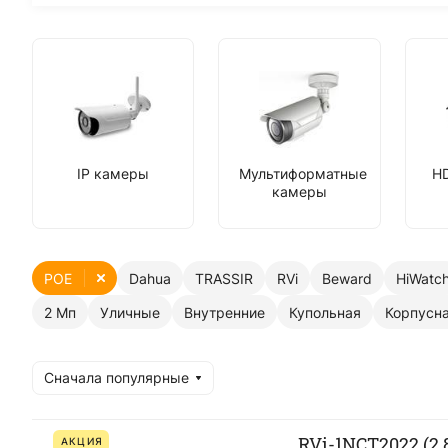
IP камеры
Мультиформатные
H
камеры
POE
Dahua
TRASSIR
RVi
Beward
HiWatc
2 Мп
Уличные
Внутренние
Купольная
Корпусн
Сначала популярные
RVi-1NCT2022 (2.
АКЦИЯ