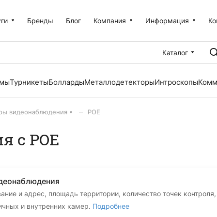
уги
Бренды
Блог
Компания
Информация
Ко
Каталог
емы
Турникеты
Болларды
Металлодетекторы
Интроскопы
Комм
–
ры видеонаблюдения
POE
я с POE
идеонаблюдения
вание и адрес, площадь территории, количество точек контроля
личных и внутренних камер.
Подробнее