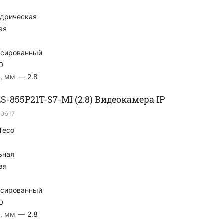
дрическая
ая
сированный
0
, мм
—
2.8
S-855P21T-S7-MI (2.8) Видеокамера IP
20617
Teco
ьная
ая
сированный
0
, мм
—
2.8