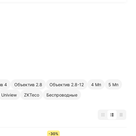
в 4
Объектив 2.8
Объектив 2.8-12
4 Мп
5 Мп
Uniview
ZKTeco
Беспроводные
-30%