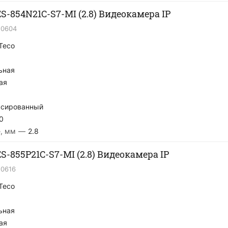
S-854N21C-S7-MI (2.8) Видеокамера IP
20604
Teco
ьная
ая
сированный
0
, мм
—
2.8
S-855P21C-S7-MI (2.8) Видеокамера IP
20616
Teco
ьная
ая