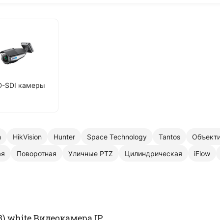
D-SDI камеры
h
HikVision
Hunter
Space Technology
Tantos
Объекти
ая
Поворотная
Уличные PTZ
Цилиндрическая
iFlow
8) white Видеокамера IP