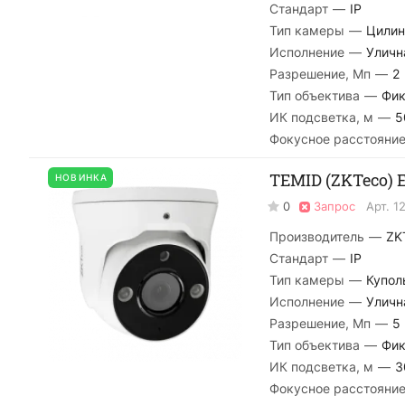
Стандарт
—
IP
Тип камеры
—
Цилин
Исполнение
—
Уличн
Разрешение, Мп
—
2
Тип объектива
—
Фик
ИК подсветка, м
—
5
Фокусное расстояние
TEMID (ZKTeco) E
НОВИНКА
0
Запрос
Арт.
1
Производитель
—
ZK
Стандарт
—
IP
Тип камеры
—
Купол
Исполнение
—
Уличн
Разрешение, Мп
—
5
Тип объектива
—
Фик
ИК подсветка, м
—
3
Фокусное расстояние