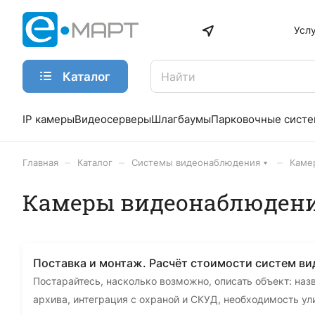
Усл
Каталог
IP камеры
Видеосерверы
Шлагбаумы
Парковочные сист
–
–
–
Главная
Каталог
Системы видеонаблюдения
Каме
Камеры видеонаблюдени
Поставка и монтаж. Расчёт стоимости систем в
Постарайтесь, насколько возможно, описать объект: наз
архива, интеграция с охраной и СКУД, необходимость у