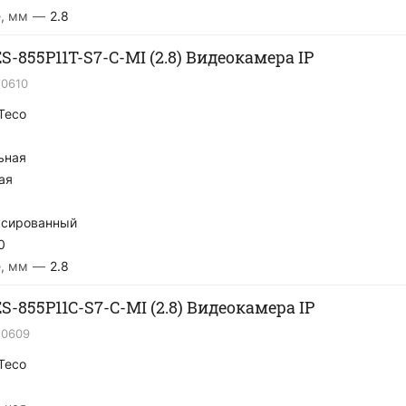
, мм
—
2.8
S-855P11T-S7-C-MI (2.8) Видеокамера IP
20610
Teco
ьная
ая
сированный
0
, мм
—
2.8
S-855P11C-S7-C-MI (2.8) Видеокамера IP
20609
Teco