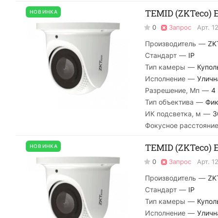
TEMID (ZKTeco) E
НОВИНКА
0
Запрос
Арт.
1
Производитель
—
ZK
Стандарт
—
IP
Тип камеры
—
Купол
Исполнение
—
Уличн
Разрешение, Мп
—
4
Тип объектива
—
Фик
ИК подсветка, м
—
3
Фокусное расстояние
TEMID (ZKTeco) E
НОВИНКА
0
Запрос
Арт.
1
Производитель
—
ZK
Стандарт
—
IP
Тип камеры
—
Купол
Исполнение
—
Уличн