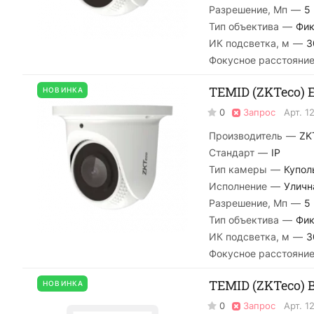
Разрешение, Мп
—
5
Тип объектива
—
Фик
ИК подсветка, м
—
3
Фокусное расстояние
TEMID (ZKTeco) E
НОВИНКА
0
Запрос
Арт.
1
Производитель
—
ZK
Стандарт
—
IP
Тип камеры
—
Купол
Исполнение
—
Уличн
Разрешение, Мп
—
5
Тип объектива
—
Фик
ИК подсветка, м
—
3
Фокусное расстояние
TEMID (ZKTeco) B
НОВИНКА
0
Запрос
Арт.
1