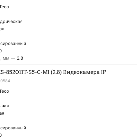
Teco
дрическая
ая
сированный
0
, мм
—
2.8
S-852O11T-S5-C-MI (2.8) Видеокамера IP
20584
Teco
ьная
ая
сированный
0