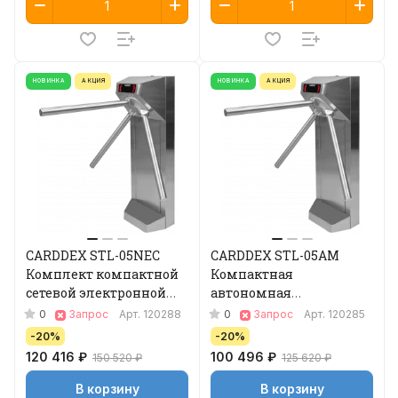
НОВИНКА
АКЦИЯ
НОВИНКА
АКЦИЯ
CARDDEX STL-05NEC
CARDDEX STL-05AM
Комплект компактной
Компактная
сетевой электронной
автономная
проходной
электронная проходная
0
0
Запрос
Арт.
120288
Запрос
Арт.
120285
-20%
-20%
120 416 ₽
100 496 ₽
150 520 ₽
125 620 ₽
В корзину
В корзину