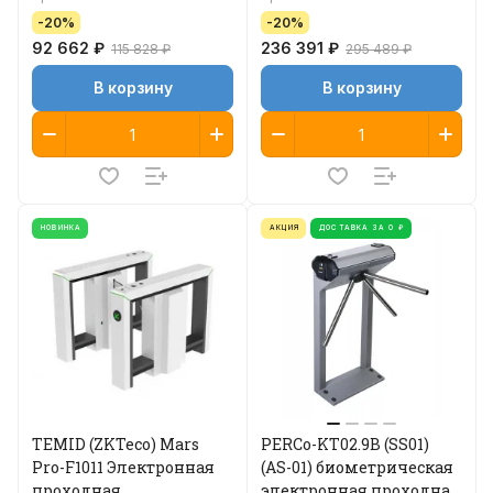
-20%
-20%
92 662 ₽
236 391 ₽
115 828 ₽
295 489 ₽
В корзину
В корзину
НОВИНКА
АКЦИЯ
ДОСТАВКА ЗА 0 ₽
TEMID (ZKTeco) Mars
PERCo-KT02.9B (SS01)
Pro-F1011 Электронная
(AS-01) биометрическая
проходная
электронная проходная