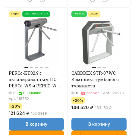
АКЦИЯ
ДОСТАВКА ЗА 0 ₽
НОВИНКА
АКЦИЯ
PERCo-KT02.9 с
CARDDEX STR-07WC
активированным ПО
Комплект тумбового
PERCo-WS и PERCO-WM-
турникета
01 (планки Антипаника)
0
0
В наличии
Запрос
Арт.
120276
Электронная проходная
Арт.
118752
-20%
-20%
146 520 ₽
183 150 ₽
121 624 ₽
152 031 ₽
В корзину
В корзину