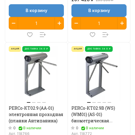
В корзину
В корзину
АКЦИЯ
ДОСТАВКА ЗА 0 ₽
АКЦИЯ
ДОСТАВКА ЗА 0 ₽
PERCo-KT02.9 (AA-01)
PERCo-KT02.9B (WS)
электронная проходная
(WM01) (AS-01)
(планки Антипаника)
биометрическая
электронная проходная
0
0
В наличии
В наличии
(стандартные планки)
Арт.
118766
Арт.
118772