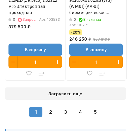
TEMID (ZKTeco) TS2222
PERCo-KT02.9B (WS)
Pro Электронная
(WM01) (AA-01)
проходная
биометрическая
электронная проходная
0
0
Запрос
Арт.
103533
В наличии
(планки Антипаника)
Арт.
118771
379 500 ₽
-20%
246 250 ₽
307 813 ₽
В корзину
В корзину
Загрузить еще
1
2
3
4
5