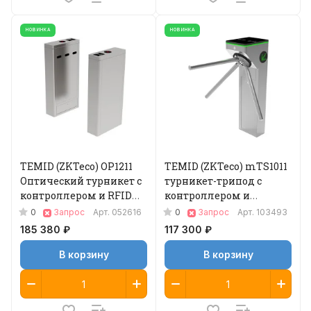
НОВИНКА
НОВИНКА
TEMID (ZKTeco) OP1211
TEMID (ZKTeco) mTS1011
Оптический турникет с
турникет-трипод с
контроллером и RFID
контроллером и
считывателем
считывателями RFID
0
0
Запрос
Арт.
052616
Запрос
Арт.
103493
карт
185 380 ₽
117 300 ₽
В корзину
В корзину