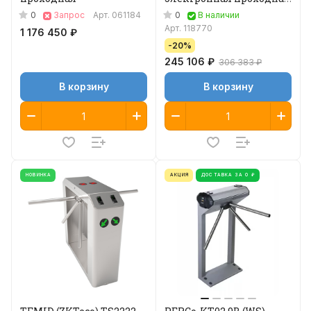
(стандартные планки)
0
0
Запрос
Арт.
061184
В наличии
Арт.
118770
1 176 450 ₽
-20%
245 106 ₽
306 383 ₽
В корзину
В корзину
НОВИНКА
АКЦИЯ
ДОСТАВКА ЗА 0 ₽