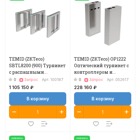
TEMID (ZKTeco)
TEMID (ZKTeco) OP1222
SBTL8200 (900) Турникет
Оптический турникет с
с распашными
контроллером и
створками
считывателем
0
0
Запрос
Арт.
100187
Запрос
Арт.
052617
(центральный
отпечатка пальца и
1 105 150 ₽
228 160 ₽
элементы)
RFID-карт
В корзину
В корзину
НОВИНКА
НОВИНКА