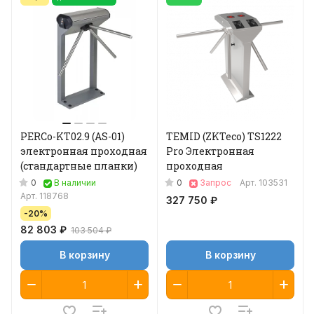
PERCo-KT02.9 (AS-01)
TEMID (ZKTeco) TS1222
электронная проходная
Pro Электронная
(стандартные планки)
проходная
0
0
В наличии
Запрос
Арт.
103531
Арт.
118768
327 750 ₽
-20%
82 803 ₽
103 504 ₽
В корзину
В корзину