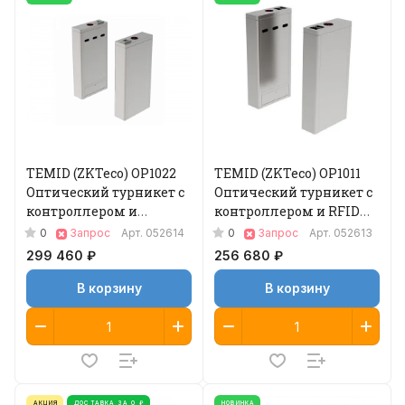
TEMID (ZKTeco) OP1022
TEMID (ZKTeco) OP1011
Оптический турникет с
Оптический турникет с
контроллером и
контроллером и RFID
считывателем
считывателем
0
0
Запрос
Арт.
052614
Запрос
Арт.
052613
отпечатка пальца и
299 460 ₽
256 680 ₽
RFID-карт
В корзину
В корзину
АКЦИЯ
ДОСТАВКА ЗА 0 ₽
НОВИНКА