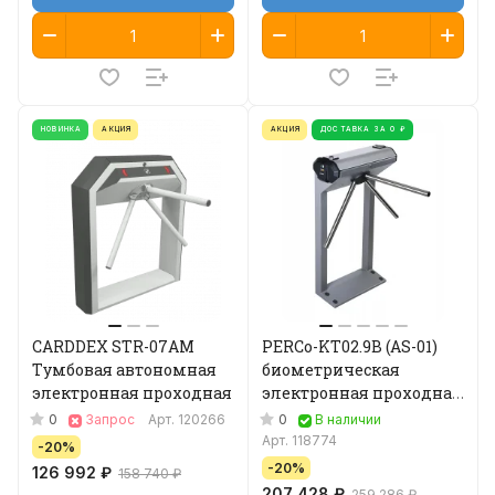
НОВИНКА
АКЦИЯ
АКЦИЯ
ДОСТАВКА ЗА 0 ₽
CARDDEX STR-07AM
PERCo-KT02.9B (AS-01)
Тумбовая автономная
биометрическая
электронная проходная
электронная проходная
(стандартные планки)
0
0
Запрос
Арт.
120266
В наличии
Арт.
118774
-20%
-20%
126 992 ₽
158 740 ₽
207 428 ₽
259 286 ₽