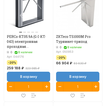
PERCo-KT05.9A (G-I-KT-
ZKTeco TS1000M Pro
043) электронная
Турникет-трипод
проходная
0
В наличии
(автоматическая
Арт.
050953
0
В наличии
Антипаника)
Арт.
044176
-20%
-20%
66 904 ₽
83 630 ₽
259 188 ₽
323 985 ₽
В корзину
В корзину