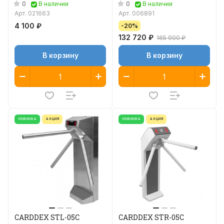
Антипаника)
0
0
В наличии
В наличии
Арт.
021663
Арт.
006891
4 100 ₽
-20%
132 720 ₽
165 900 ₽
В корзину
В корзину
НОВИНКА
АКЦИЯ
НОВИНКА
АКЦИЯ
CARDDEX STL-05C
CARDDEX STR-05C