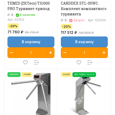
TEMID (ZKTeco) TS1000
CARDDEX STL-05WС
PRO Турникет-трипод
Комплект компактного
турникета
0
В наличии
Арт.
021512
0
Запрос
Арт.
120294
-20%
-20%
71 760 ₽
89 700 ₽
117 512 ₽
146 890 ₽
В корзину
В корзину
НОВИНКА
АКЦИЯ
АКЦИЯ
ДОСТАВКА ЗА 0 ₽