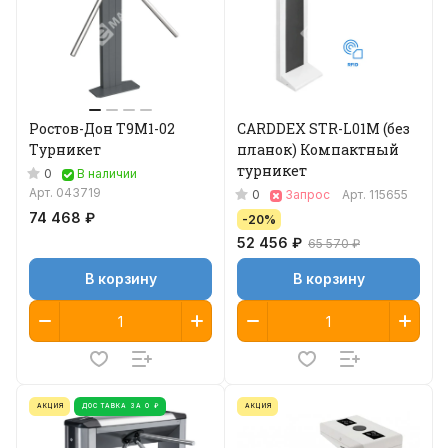
Ростов-Дон Т9М1-02
CARDDEX STR-L01M (без
Турникет
планок) Компактный
турникет
0
В наличии
Арт.
043719
0
Запрос
Арт.
115655
74 468 ₽
-20%
52 456 ₽
65 570 ₽
В корзину
В корзину
АКЦИЯ
ДОСТАВКА ЗА 0 ₽
АКЦИЯ