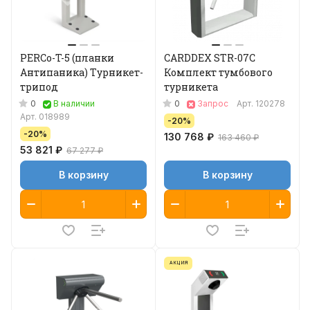
PERCo-T-5 (планки
CARDDEX STR-07C
Антипаника) Турникет-
Комплект тумбового
трипод
турникета
0
0
В наличии
Запрос
Арт.
120278
Арт.
018989
-20%
-20%
130 768 ₽
163 460 ₽
53 821 ₽
67 277 ₽
В корзину
В корзину
АКЦИЯ