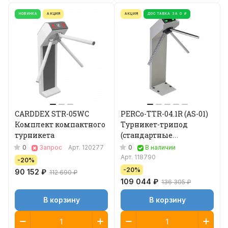
НОВИНКА
АКЦИЯ
АКЦИЯ
ДОСТАВКА ЗА 0 ₽
CARDDEX STR-05WC
PERCo-TTR-04.1R (AS-01)
Комплект компактного
Турникет-трипод
турникета
(стандартные
преграждающие
0
0
Запрос
Арт.
120277
В наличии
планки)
Арт.
118790
-20%
-20%
90 152 ₽
112 690 ₽
109 044 ₽
136 305 ₽
В корзину
В корзину