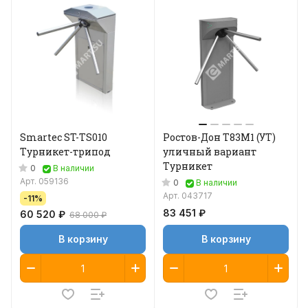
Smartec ST-TS010
Ростов-Дон Т83М1 (УТ)
Турникет-трипод
уличный вариант
Турникет
0
В наличии
Арт.
059136
0
В наличии
Арт.
043717
-11%
83 451 ₽
60 520 ₽
68 000 ₽
В корзину
В корзину