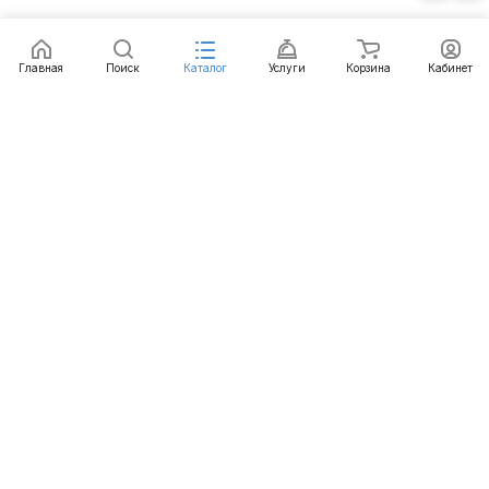
Главная
Поиск
Каталог
Услуги
Корзина
Кабинет
Каталог
Услуги
Бренды
Блог
Оплата
Доставка
Гарантия
Контакты
8 812 426-99-66
mail@emart.su
Санкт-Петербург, ул. Уральская, д.10, к.2, лит А,
офис 408А
© 2026 emart.su - системы безопасности. Все права
защищены.