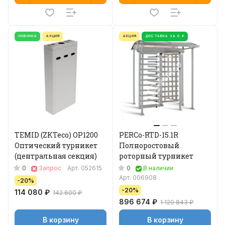
НОВИНКА
АКЦИЯ
АКЦИЯ
ДОСТАВКА ЗА 0 ₽
TEMID (ZKTeco) OP1200
PERCo-RTD-15.1R
Оптический турникет
Полноростовый
(центральная секция)
роторный турникет
0
0
Запрос
Арт.
052615
В наличии
Арт.
006908
-20%
-20%
114 080 ₽
142 600 ₽
896 674 ₽
1 120 843 ₽
В корзину
В корзину