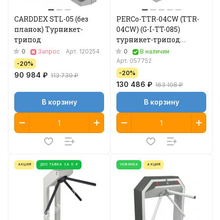
CARDDEX STL-05 (без
PERCo-TTR-04CW (TTR-
планок) Турникет-
04СW) (G-I-TT-085)
трипод
турникет-трипод
уличный
0
0
Запрос
Арт.
120254
В наличии
Арт.
057752
-20%
-20%
90 984 ₽
113 730 ₽
130 486 ₽
163 108 ₽
В корзину
В корзину
АКЦИЯ
ДОСТАВКА ЗА 0 ₽
НОВИНКА
АКЦИЯ