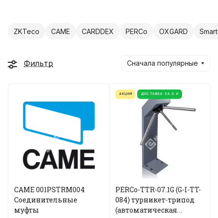
ZKTeco
CAME
CARDDEX
PERCo
OXGARD
Smar
Фильтр
Сначала популярные
АКЦИЯ
ДОСТАВКА ЗА 0 ₽
CAME 001PSTRM004
PERCo-TTR-07.1G (G-I-TT-
Соединительные
084) турникет-трипод
муфты
(автоматическая