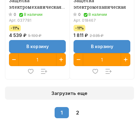
Защелка
Защелка
электромеханическая
электромеханическая
без планки
0
0
В наличии
В наличии
Арт.
037781
Арт.
018467
-11%
-11%
4 539 ₽
1 811 ₽
5 100 ₽
2 035 ₽
В корзину
В корзину
Загрузить еще
1
2