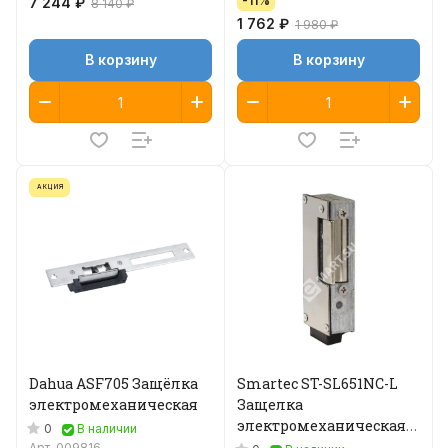
-11%
7 244 ₽
8 140 ₽
1 762 ₽
1 980 ₽
В корзину
В корзину
АКЦИЯ
Dahua ASF705 Защёлка
Smartec ST-SL651NC-L
электромеханическая
Защелка
электромеханическая
0
В наличии
без планки
Арт.
009816