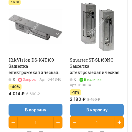
АКЦИЯ
HikVision DS-K4T100
Smartec ST-SL160NC
Защелка
Защелка
электромеханическая
электромеханическая
соленоидная
0
0
Запрос
Арт.
044346
В наличии
Арт.
010034
-40%
-11%
4 014 ₽
6 690 ₽
2 180 ₽
2 450 ₽
В корзину
В корзину