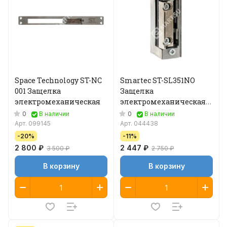
Space Technology ST-NC
Smartec ST-SL351NO
001 Защелка
Защелка
электромеханическая
электромеханическая
без планки
0
0
В наличии
В наличии
Арт.
099145
Арт.
044438
-20%
-11%
2 800 ₽
2 447 ₽
3 500 ₽
2 750 ₽
В корзину
В корзину