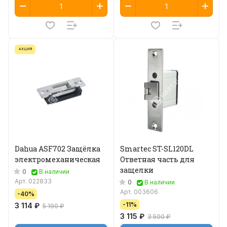
АКЦИЯ
Dahua ASF702 Защёлка
Smartec ST-SL120DL
электромеханическая
Ответная часть для
защелки
0
В наличии
Арт.
022833
0
В наличии
Арт.
003606
-40%
-11%
3 114 ₽
5 190 ₽
3 115 ₽
3 500 ₽