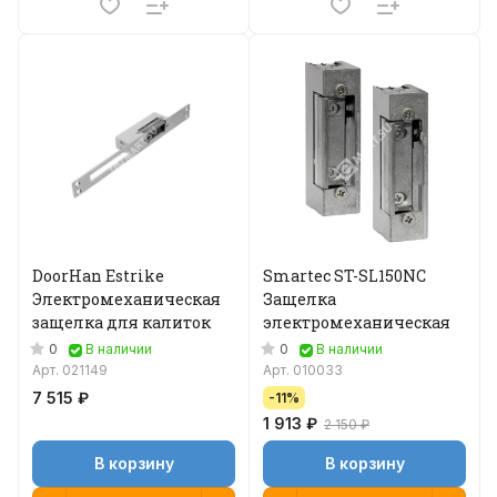
DoorHan Estrike
Smartec ST-SL150NC
Электромеханическая
Защелка
защелка для калиток
электромеханическая
0
0
В наличии
В наличии
Арт.
021149
Арт.
010033
7 515 ₽
-11%
1 913 ₽
2 150 ₽
В корзину
В корзину