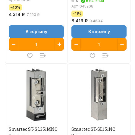
0
В наличии
Арт.
045208
-40%
-11%
4 314 ₽
7 190 ₽
8 419 ₽
9 460 ₽
В корзину
В корзину
Smartec ST-SL351MNO
Smartec ST-SL151NC