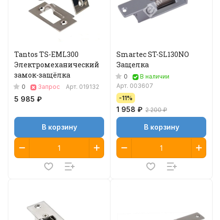
Tantos TS-EML300
Smartec ST-SL130NO
Электромеханический
Защелка
замок-защёлка
0
В наличии
Арт.
003607
0
Запрос
Арт.
019132
-11%
5 985 ₽
1 958 ₽
2 200 ₽
В корзину
В корзину