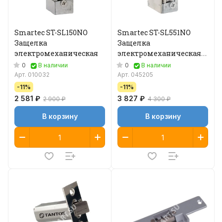
Smartec ST-SL150NO
Smartec ST-SL551NO
Защелка
Защелка
электромеханическая
электромеханическая
без планки
0
0
В наличии
В наличии
Арт.
010032
Арт.
045205
-11%
-11%
2 581 ₽
3 827 ₽
2 900 ₽
4 300 ₽
В корзину
В корзину