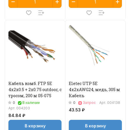
Кабель комб. FTP 5E
Eletec UTP 5E
4x2x0.5 + 2x0.75 outdoor, с
4x2xAWG24, медь, 305 м
тросом, 200 м 05-075
Кабель
0
0
В наличии
Запрос
Арт.
004138
Арт.
004203
43.53 ₽
84.84 ₽
В корзину
В корзину