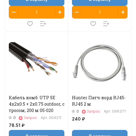
Кабель комб. UTP 5E
Hunter Патч-корд RJ45-
4x2x0.5 + 2x0.75 outdoor, с
RJ45 2 м
тросом, 200 м 05-020
0
Запрос
Арт.
099371
0
Запрос
Арт.
004211
240 ₽
78.51 ₽