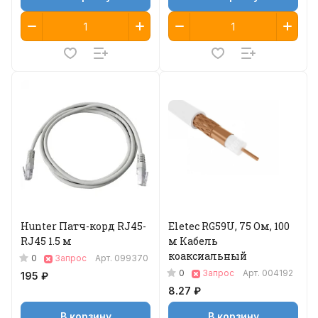
Hunter Патч-корд RJ45-
Eletec RG59U, 75 Ом, 100
RJ45 1.5 м
м Кабель
коаксиальный
0
Запрос
Арт.
099370
0
Запрос
Арт.
004192
195 ₽
8.27 ₽
В корзину
В корзину