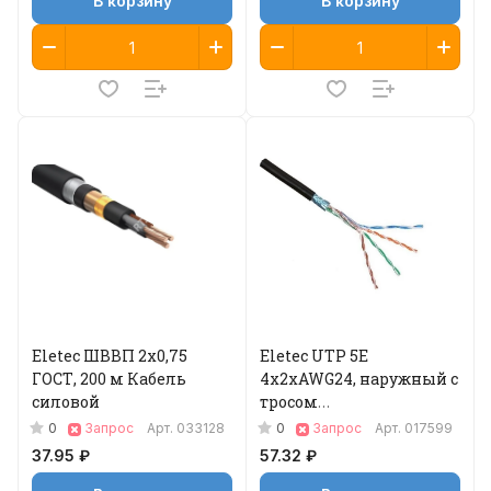
В корзину
В корзину
Eletec ШВВП 2х0,75
Eletec UTP 5E
ГОСТ, 200 м Кабель
4x2xAWG24, наружный с
силовой
тросом
(многопроволочный
0
0
Запрос
Арт.
033128
Запрос
Арт.
017599
7х0,4), медь, 305 м
37.95 ₽
57.32 ₽
Кабель