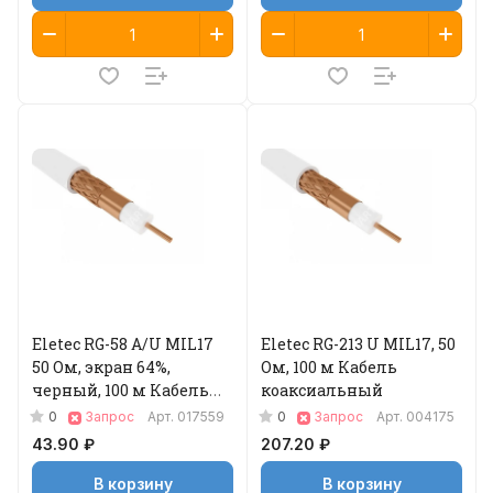
Eletec RG-58 A/U MIL17
Eletec RG-213 U MIL17, 50
50 Ом, экран 64%,
Ом, 100 м Кабель
черный, 100 м Кабель
коаксиальный
коаксиальный
0
0
Запрос
Арт.
017559
Запрос
Арт.
004175
43.90 ₽
207.20 ₽
В корзину
В корзину