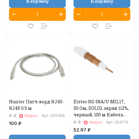
В корзину
В корзину
Hunter Патч-корд RJ45-
Eletec RG-58A/U MIL17,
RJ45 0.5 м
50 Ом, SOLID, экран 112%,
черный, 100 м Кабель
0
Запрос
Арт.
099368
коаксиальный
0
Запрос
Арт.
004176
100 ₽
52.97 ₽