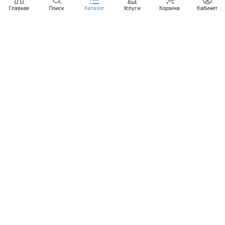
Главная
Поиск
Каталог
Услуги
Корзина
Кабинет
Каталог
Услуги
Бренды
Блог
Оплата
Доставка
Гарантия
Контакты
8 812 426-99-66
mail@emart.su
Санкт-Петербург, ул. Уральская, д.10, к.2, лит А,
офис 408А
© 2026 emart.su - системы безопасности. Все права
защищены.
Конфиденциальность
Оферта