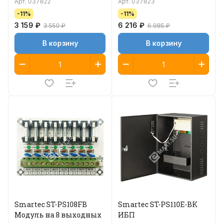
Арт.
037822
Арт.
037823
-11%
-11%
3 159 ₽
6 216 ₽
3 550 ₽
6 985 ₽
В корзину
В корзину
Smartec ST-PS108FB
Smartec ST-PS110E-BK
Модуль на 8 выходных
ИБП