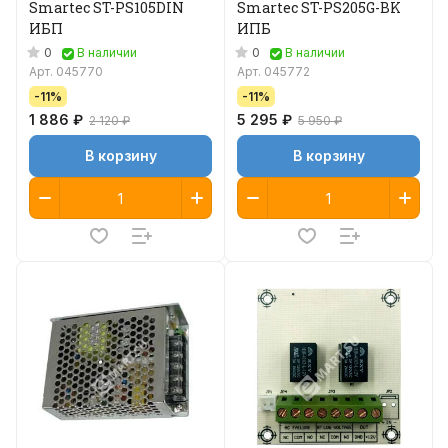
Smartec ST-PS105DIN
Smartec ST-PS205G-BK
ИБП
ИПБ
0
0
В наличии
В наличии
Арт.
045770
Арт.
045772
-11%
-11%
1 886 ₽
5 295 ₽
2 120 ₽
5 950 ₽
В корзину
В корзину