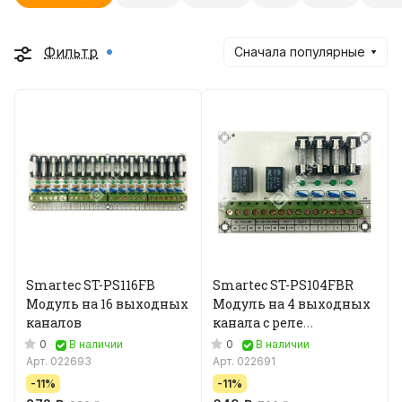
Фильтр
Сначала популярные
Smartec ST-PS116FB
Smartec ST-PS104FBR
Модуль на 16 выходных
Модуль на 4 выходных
каналов
канала с реле
мониторинга
0
0
В наличии
В наличии
Арт.
022693
Арт.
022691
-11%
-11%