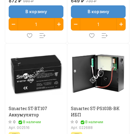
872 ₽
649 ₽
980 ₽
730 ₽
В корзину
В корзину
Smartec ST-BT107
Smartec ST-PS103B-BK
Аккумулятор
ИБП
0
0
В наличии
В наличии
Арт.
002516
Арт.
022688