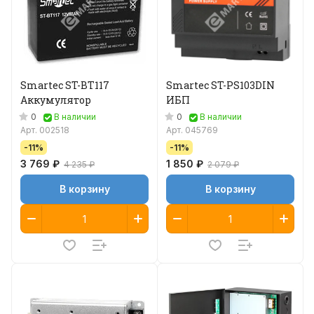
Smartec ST-BT117
Smartec ST-PS103DIN
Аккумулятор
ИБП
0
0
В наличии
В наличии
Арт.
002518
Арт.
045769
-11%
-11%
3 769 ₽
1 850 ₽
4 235 ₽
2 079 ₽
В корзину
В корзину