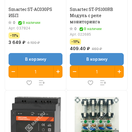
Smartec ST-AC030PS
Smartec ST-PS100RB
ИБП
Модуль с реле
мониторинга
0
В наличии
Арт.
037824
0
В наличии
Арт.
022685
-11%
-11%
3 649 ₽
4 100 ₽
409.40 ₽
460 ₽
В корзину
В корзину