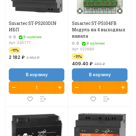
Smartec ST-PS203DIN
Smartec ST-PS104FB
ИБП
Модуль на 4 выходных
канала
0
В наличии
Арт.
045771
0
В наличии
Арт.
022689
-11%
-11%
2 182 ₽
2 452 ₽
409.40 ₽
460 ₽
В корзину
В корзину