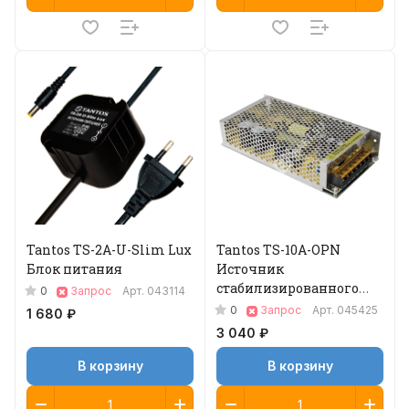
Tantos TS-2A-U-Slim Lux
Tantos TS-10A-OPN
Блок питания
Источник
стабилизированного
0
Запрос
Арт.
043114
питания
0
Запрос
Арт.
045425
1 680 ₽
3 040 ₽
В корзину
В корзину