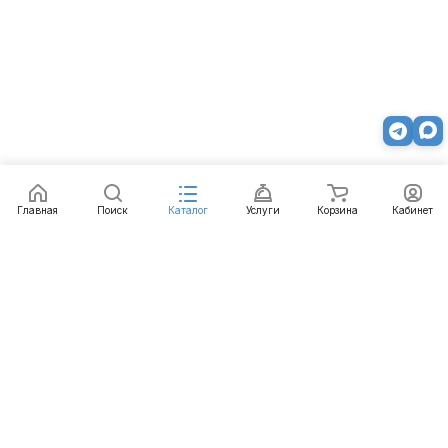
Главная
Поиск
Каталог
Услуги
Корзина
Кабинет
Каталог
Услуги
Бренды
Блог
Оплата
Доставка
Гарантия
Контакты
8 812 426-99-66
mail@emart.su