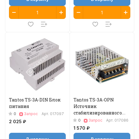
Tantos TS-3A-DIN Блок
Tantos TS-3A-OPN
питания
Источник
стабилизированного
0
Запрос
Арт.
017097
питания
0
Запрос
Арт.
017086
2 025 ₽
1 570 ₽