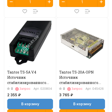
Tantos TS-5A V.4
Tantos TS-20A-OPN
Источник
Источник
стабилизированного
стабилизированного
питания
питания
0
0
Запрос
Арт.
020804
Запрос
Арт.
045426
2 355 ₽
3 765 ₽
В корзину
В корзину