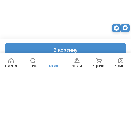
В корзину
Главная
Поиск
Каталог
Услуги
Корзина
Кабинет
Каталог
Услуги
Бренды
Блог
Оплата
Доставка
Гарантия
Контакты
8 812 426-99-66
mail@emart.su