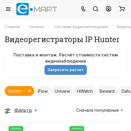
–
–
–
Главная
Каталог
Системы видеонаблюдения
Видеор
Видеорегистраторы IP Hunter
Поставка и монтаж. Расчёт стоимости систем
видеонаблюдения
Запросить расчет
Hunter
iFlow
Uniview
HiWatch
Beward
Dah
Фильтр
Сначала популярные
НОВИНКА
НОВИНКА