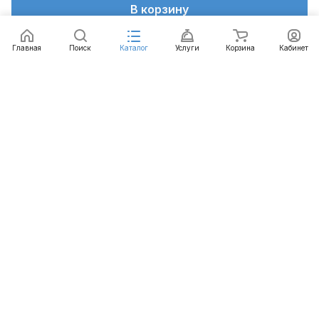
В корзину
Главная
Поиск
Каталог
Услуги
Корзина
Кабинет
Каталог
Услуги
Бренды
Блог
Оплата
Доставка
Гарантия
Контакты
8 812 426-99-66
mail@emart.su
Санкт-Петербург, ул. Уральская, д.10, к.2, лит А,
офис 408А
© 2026 emart.su - системы безопасности. Все права
защищены.