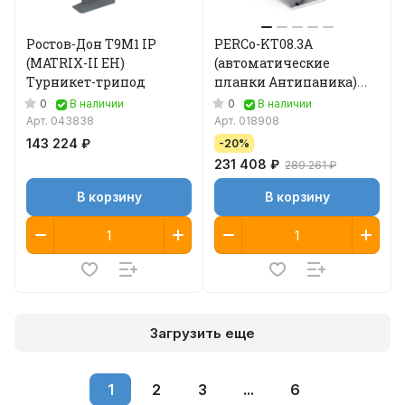
Ростов-Дон Т9М1 IP
PERCo-KT08.3A
(MATRIX-II EH)
(автоматические
Турникет-трипод
планки Антипаника)
Электронная проходная
0
0
В наличии
В наличии
Арт.
043838
Арт.
018908
143 224 ₽
-20%
231 408 ₽
289 261 ₽
В корзину
В корзину
Загрузить еще
1
2
3
...
6