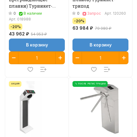
планки) Турникет-
трипод
трипод
0
0
В наличии
Запрос
Арт.
120260
Арт.
018988
-20%
-20%
63 984 ₽
79 980 ₽
43 962 ₽
54 953 ₽
В корзину
В корзину
АКЦИЯ
% ПОСЛЕ РЕГИСТРАЦИИ