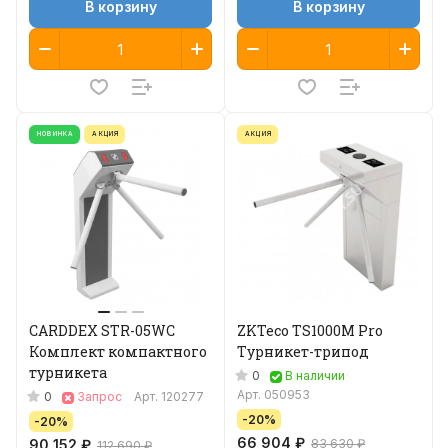
В корзину
В корзину
НОВИНКА
АКЦИЯ
АКЦИЯ
CARDDEX STR-05WC
ZKTeco TS1000M Pro
Комплект компактного
Турникет-трипод
турникета
0
В наличии
Арт.
050953
0
Запрос
Арт.
120277
-20%
-20%
66 904 ₽
90 152 ₽
83 630 ₽
112 690 ₽