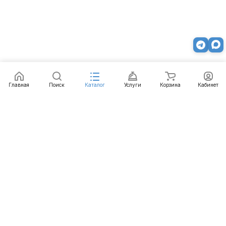
Главная
Поиск
Каталог
Услуги
Корзина
Кабинет
Каталог
Услуги
Бренды
Блог
Оплата
Доставка
Гарантия
Контакты
8 812 426-99-66
mail@emart.su
Санкт-Петербург, ул. Уральская, д.10, к.2, лит А,
офис 408А