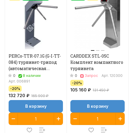
PERCo-TTR-07.1G (G-I-TT-
CARDDEX STL-05C
084) турникет-трипод
Комплект компактного
(автоматическая
турникета
Антипаника)
0
0
В наличии
Запрос
Арт.
120300
Арт.
006891
-20%
-20%
105 160 ₽
131 450 ₽
132 720 ₽
165 900 ₽
В корзину
В корзину