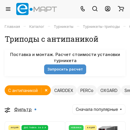
–
–
–
–
Главная
Каталог
Турникеты
Турникеты-триподы
Триподы с антипаникой
Поставка и монтаж. Расчет стоимости установки
турникета
Запросить расчет
С антипаникой
CARDDEX
PERCo
OXGARD
Sm
Фильтр
Сначала популярные
АКЦИЯ
ДОСТАВКА ЗА 0 ₽
НОВИНКА
АКЦИЯ