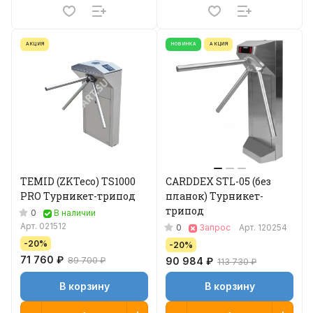
АКЦИЯ
НОВИНКА
АКЦИЯ
TEMID (ZKTeco) TS1000
CARDDEX STL-05 (без
PRO Турникет-трипод
планок) Турникет-
трипод
0
В наличии
Арт.
021512
0
Запрос
Арт.
120254
-20%
-20%
71 760 ₽
89 700 ₽
90 984 ₽
113 730 ₽
В корзину
В корзину