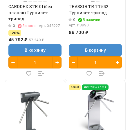
CARDDEX STR-01 (без
TRASSIR TR-TT552
планок) Турникет-
Турникет-трипод
трипод
0
В наличии
Арт.
118990
0
Запрос
Арт.
043227
89 700 ₽
-20%
45 792 ₽
57 240 ₽
В корзину
В корзину
АКЦИЯ
ДОСТАВКА ЗА 0 ₽