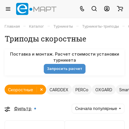
–
–
–
–
Главная
Каталог
Турникеты
Турникеты-триподы
Триподы скоростные
Поставка и монтаж. Расчет стоимости установки
турникета
Запросить расчет
Скоростные
CARDDEX
PERCo
OXGARD
Smar
Фильтр
Сначала популярные