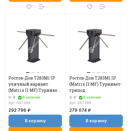
Ростов-Дон Т283М1 IP
Ростов-Дон Т283М1 IP
уличный вариант
(Matrix II MF) Турникет-
(Matrix II MF) Турникет-
трипод
трипод
0
0
В наличии
В наличии
Арт.
097399
Арт.
097398
292 796 ₽
279 074 ₽
В корзину
В корзину