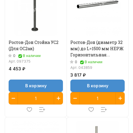
Ростов-Дон Стойка УС2
Ростов-Дон (диаметр 32
(Для ОС2ак)
мм) до L=1500 мм НЕРЖ
Горизонтальная
0
В наличии
перемычка
Арт.
097375
0
В наличии
Арт.
043859
4 453 ₽
3 817 ₽
В корзину
В корзину