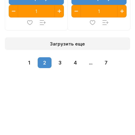
Загрузить еще
1
2
3
4
...
7