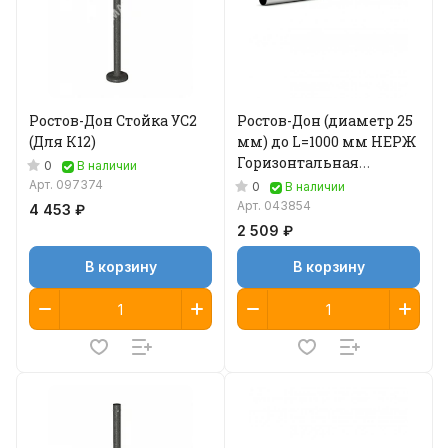
Ростов-Дон Стойка УС2
Ростов-Дон (диаметр 25
(Для К12)
мм) до L=1000 мм НЕРЖ
Горизонтальная
0
В наличии
перемычка
Арт.
097374
0
В наличии
Арт.
043854
4 453 ₽
2 509 ₽
В корзину
В корзину