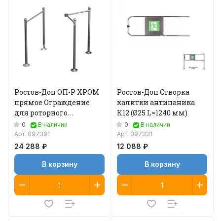
Ростов-Дон ОП-Р ХРОМ
Ростов-Дон Створка
прямое Ограждение
калитки антипаника
для роторного
К12 (Ø25 L=1240 мм)
турникета
0
0
В наличии
В наличии
Арт.
097391
Арт.
097331
24 288 ₽
12 088 ₽
В корзину
В корзину