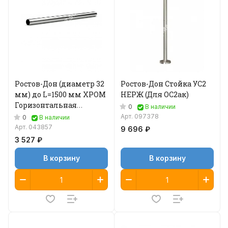
Ростов-Дон (диаметр 32
Ростов-Дон Стойка УС2
мм) до L=1500 мм ХРОМ
НЕРЖ (Для ОС2ак)
Горизонтальная
0
В наличии
перемычка
Арт.
097378
0
В наличии
Арт.
043857
9 696 ₽
3 527 ₽
В корзину
В корзину