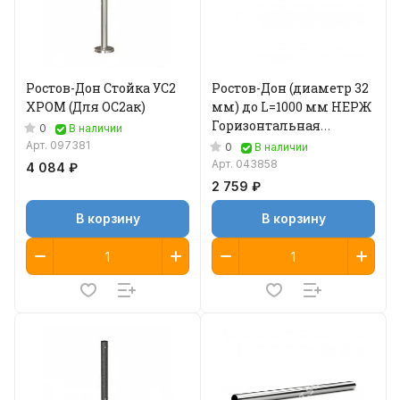
Ростов-Дон Стойка УС2
Ростов-Дон (диаметр 32
ХРОМ (Для ОС2ак)
мм) до L=1000 мм НЕРЖ
Горизонтальная
0
В наличии
перемычка
Арт.
097381
0
В наличии
Арт.
043858
4 084 ₽
2 759 ₽
В корзину
В корзину