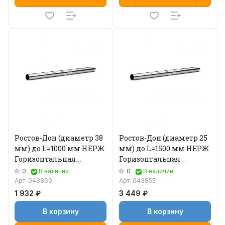
Ростов-Дон (диаметр 38
Ростов-Дон (диаметр 25
мм) до L=1000 мм НЕРЖ
мм) до L=1500 мм НЕРЖ
Горизонтальная
Горизонтальная
перемычка
перемычка
0
0
В наличии
В наличии
Арт.
043860
Арт.
043855
1 932 ₽
3 449 ₽
В корзину
В корзину