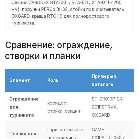
Секции CARDDEX RTA-001 / RTA-011 / XTA-01 (~1200
мм), поручни PERCo BH02, стойки под считыватель
OXGARD, крыша RTC-16 для полноростового
турникета.
Сравнение: ограждение,
створки и планки
Примеры в
Элемент
Роль
каталоге
Ограждение
ST-GR010P-CR,
коридор,
для
001PSTRVX,
стойки, секции
турникета
OXGARD
горизонтальные
CAME
Планки для
перекладины
001PSTRT050 /