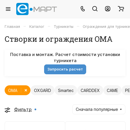
–
–
–
Главная
Каталог
Турникеты
Ограждения для турнике
Створки и ограждения OMA
Поставка и монтаж. Расчет стоимости установки
турникета
Запросить расчет
OMA
OXGARD
Smartec
CARDDEX
CAME
P
Фильтр
Сначала популярные