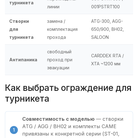
турникета
линии
001PSTRT100
Створки
замена /
ATG-300, AGG-
для
комплектация
650/900, BH02,
турникета
прохода
SALOON
свободный
CARDDEX RTA /
Антипаника
проход при
XTA ~1200 мм
эвакуации
Как выбрать ограждение для
турникета
Совместимость с моделью
— створки
ATG / AGG / BH02 и комплекты CAME
привязаны к конкретной серии (ST-01,