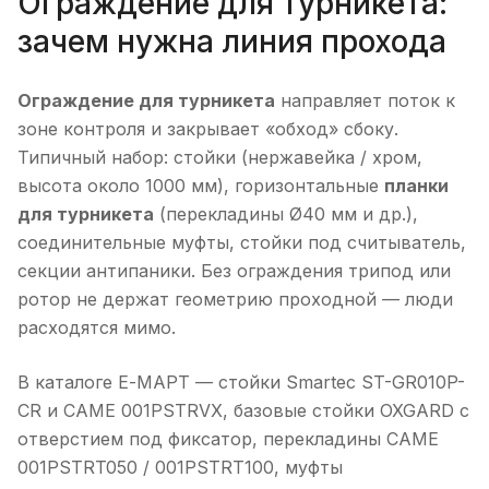
Ограждение для турникета:
зачем нужна линия прохода
Ограждение для турникета
направляет поток к
зоне контроля и закрывает «обход» сбоку.
Типичный набор: стойки (нержавейка / хром,
высота около 1000 мм), горизонтальные
планки
для турникета
(перекладины Ø40 мм и др.),
соединительные муфты, стойки под считыватель,
секции антипаники. Без ограждения трипод или
ротор не держат геометрию проходной — люди
расходятся мимо.
В каталоге Е-МАРТ — стойки Smartec ST-GR010P-
CR и CAME 001PSTRVX, базовые стойки OXGARD с
отверстием под фиксатор, перекладины CAME
001PSTRT050 / 001PSTRT100, муфты