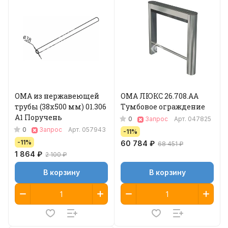
ОМА из нержавеющей
ОМА ЛЮКС 26.708.АA
трубы (38х500 мм) 01.306
Тумбовое ограждение
A1 Поручень
0
Запрос
Арт.
047825
0
Запрос
Арт.
057943
-11%
-11%
60 784 ₽
68 451 ₽
1 864 ₽
2 100 ₽
В корзину
В корзину