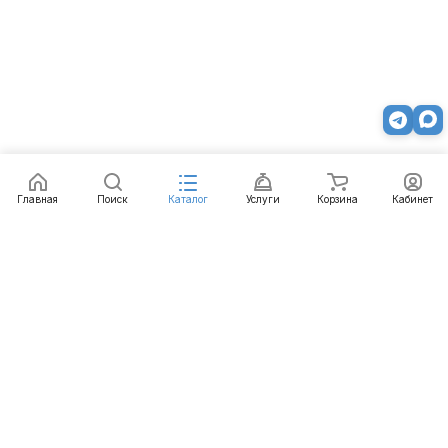
Главная
Поиск
Каталог
Услуги
Корзина
Кабинет
Каталог
Услуги
Бренды
Блог
Оплата
Доставка
Гарантия
Контакты
8 812 426-99-66
mail@emart.su