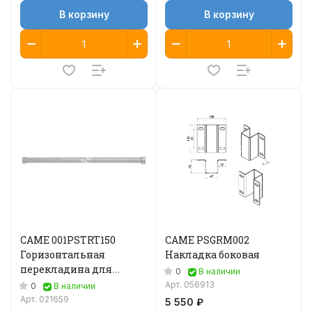
В корзину
В корзину
CAME 001PSTRT150
CAME PSGRM002
Горизонтальная
Накладка боковая
перекладина для
0
В наличии
ограждений
Арт.
056913
0
В наличии
Арт.
021659
5 550 ₽