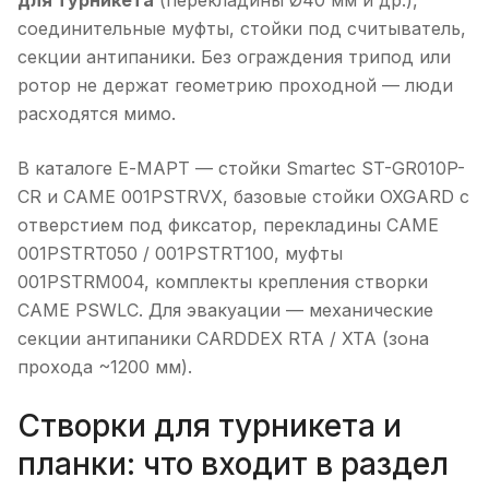
для турникета
(перекладины Ø40 мм и др.),
соединительные муфты, стойки под считыватель,
секции антипаники. Без ограждения трипод или
ротор не держат геометрию проходной — люди
расходятся мимо.
В каталоге Е-МАРТ — стойки Smartec ST-GR010P-
CR и CAME 001PSTRVX, базовые стойки OXGARD с
отверстием под фиксатор, перекладины CAME
001PSTRT050 / 001PSTRT100, муфты
001PSTRM004, комплекты крепления створки
CAME PSWLC. Для эвакуации — механические
секции антипаники CARDDEX RTA / XTA (зона
прохода ~1200 мм).
Створки для турникета и
планки: что входит в раздел