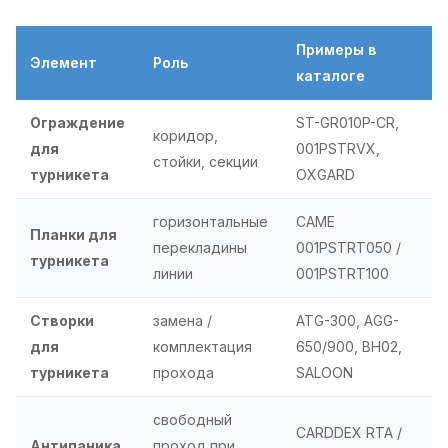
Примеры в
Элемент
Роль
каталоге
Ограждение
ST-GR010P-CR,
коридор,
для
001PSTRVX,
стойки, секции
турникета
OXGARD
горизонтальные
CAME
Планки для
перекладины
001PSTRT050 /
турникета
линии
001PSTRT100
Створки
замена /
ATG-300, AGG-
для
комплектация
650/900, BH02,
турникета
прохода
SALOON
свободный
CARDDEX RTA /
Антипаника
проход при