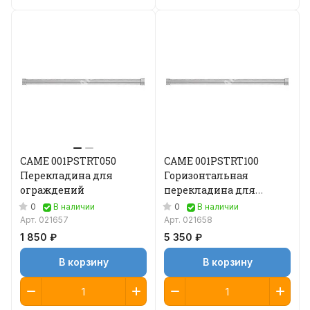
CAME 001PSTRT050
CAME 001PSTRT100
Перекладина для
Горизонтальная
ограждений
перекладина для
ограждений
0
0
В наличии
В наличии
Арт.
021657
Арт.
021658
1 850 ₽
5 350 ₽
В корзину
В корзину