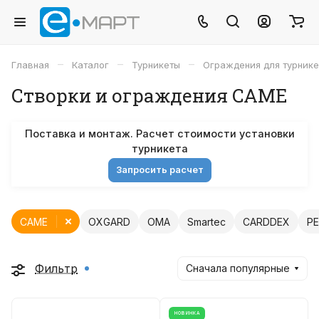
–
–
–
Главная
Каталог
Турникеты
Ограждения для турнике
Створки и ограждения CAME
Поставка и монтаж. Расчет стоимости установки
турникета
Запросить расчет
CAME
OXGARD
OMA
Smartec
CARDDEX
P
Фильтр
Сначала популярные
НОВИНКА