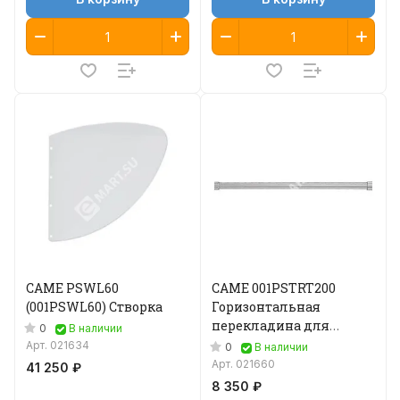
CAME PSWL60
CAME 001PSTRT200
(001PSWL60) Створка
Горизонтальная
перекладина для
0
В наличии
ограждений
Арт.
021634
0
В наличии
Арт.
021660
41 250 ₽
8 350 ₽