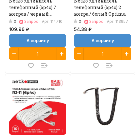
Netko Удлинитель
Netko Удлинитель
телефонный (6р4с) 7
телефонный (6р4с) 2
метров / черный
метра / белый Optima
Optima
0
0
Запрос
Арт.
114710
Запрос
Арт.
113957
109.96 ₽
54.38 ₽
В корзину
В корзину