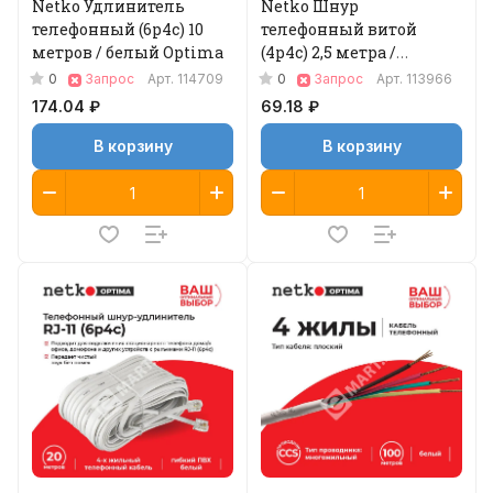
Netko Удлинитель
Netko Шнур
телефонный (6р4с) 10
телефонный витой
метров / белый Optima
(4р4с) 2,5 метра /
черный
0
0
Запрос
Арт.
114709
Запрос
Арт.
113966
174.04 ₽
69.18 ₽
В корзину
В корзину