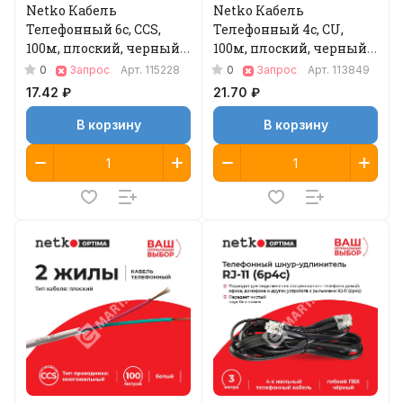
Netko Кабель
Netko Кабель
Телефонный 6с, CCS,
Телефонный 4с, CU,
100м, плоский, черный
100м, плоский, черный
Optima
Optima
0
0
Запрос
Арт.
115228
Запрос
Арт.
113849
17.42 ₽
21.70 ₽
В корзину
В корзину