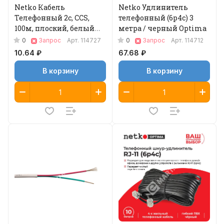
Netko Кабель
Netko Удлинитель
Телефонный 2с, CCS,
телефонный (6р4с) 3
100м, плоский, белый
метра / черный Optima
Optima
0
0
Запрос
Арт.
114727
Запрос
Арт.
114712
10.64 ₽
67.68 ₽
В корзину
В корзину