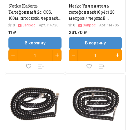
Netko Кабель
Netko Удлинитель
Телефонный 2с, CCS,
телефонный (6р4с) 20
100м, плоский, черный
метров / черный
Optima
Optima
0
0
Запрос
Арт.
114726
Запрос
Арт.
114705
11 ₽
261.70 ₽
В корзину
В корзину