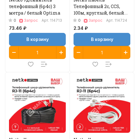
телефонный (6р4с) 3
Телефонный 2с, CCS,
метра / белый Optima
100м, круглый, белый
Optima
0
0
Запрос
Арт.
114713
Запрос
Арт.
114724
73.46 ₽
2.34 ₽
В корзину
В корзину