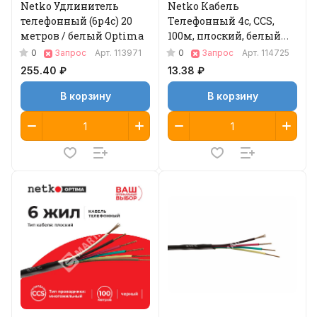
Netko Удлинитель
Netko Кабель
телефонный (6р4с) 20
Телефонный 4с, CCS,
метров / белый Optima
100м, плоский, белый
Optima
0
0
Запрос
Арт.
113971
Запрос
Арт.
114725
255.40 ₽
13.38 ₽
В корзину
В корзину