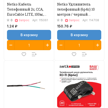
Netko Кабель
Netko Удлинитель
Телефонный 2с, CCА,
телефонный (6р4с) 10
EuroCable LITE, 100м,
метров / черный
круглый, белый
Optima
0
0
Запрос
Арт.
115061
Запрос
Арт.
114708
1.24 ₽
150.76 ₽
В корзину
В корзину