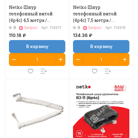
Netko Шнур
Netko Шнур
телефонный витой
телефонный витой
(4р4с) 4,5 метра /
(4р4с) 7,5 метра /
черный
черный
0
0
Запрос
Арт.
114917
Запрос
Арт.
114916
110.18 ₽
134.36 ₽
В корзину
В корзину