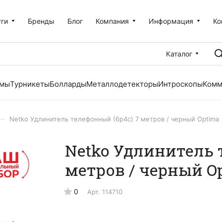
уги
Бренды
Блог
Компания
Информация
Ко
Каталог
емы
Турникеты
Болларды
Металлодетекторы
Интроскопы
Комм
–
Netko Удлинитель телефонный (6р4с) 7 метров / черный Optima
Netko Удлинитель 
метров / черный O
0
Арт.
114710