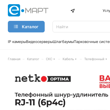
Усл
Каталог
IP камеры
Видеосерверы
Шлагбаумы
Парковочные сист
–
–
–
–
Главная
Каталог
СКС
Кабель
Телефонный