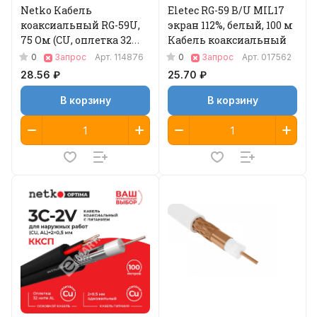
Netko Кабель
Eletec RG-59 B/U MIL17
коаксиальный RG-59U,
экран 112%, белый, 100 м
75 Ом (CU, оплетка 32
Кабель коаксиальный
нити AL), белый (100м)
0
0
Запрос
Арт.
114876
Запрос
Арт.
017562
Optima
28.56 ₽
25.70 ₽
В корзину
В корзину