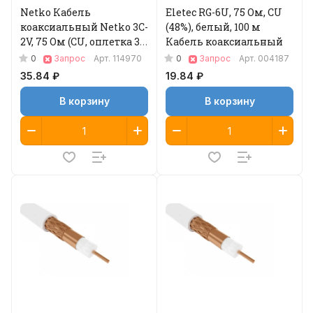
Netko Кабель
Eletec RG-6U, 75 Ом, CU
коаксиальный Netko 3C-
(48%), белый, 100 м
2V, 75 Ом (CU, оплетка 32
Кабель коаксиальный
нити AL) + кабель
0
0
Запрос
Арт.
114970
Запрос
Арт.
004187
питания 2x0.5мм
35.84 ₽
19.84 ₽
В корзину
В корзину