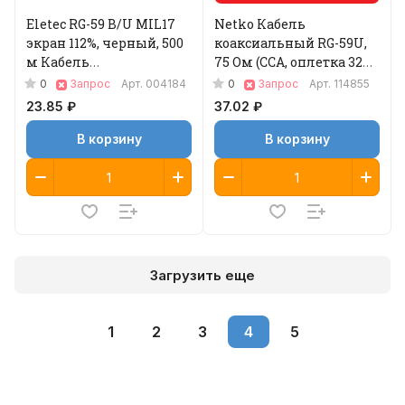
Eletec RG-59 B/U MIL17
Netko Кабель
экран 112%, черный, 500
коаксиальный RG-59U,
м Кабель
75 Ом (CCA, оплетка 32
коаксиальный
нити AL) + кабель
0
0
Запрос
Арт.
004184
Запрос
Арт.
114855
питания 2x0.75 мм2
23.85 ₽
37.02 ₽
В корзину
В корзину
Загрузить еще
1
2
3
4
5