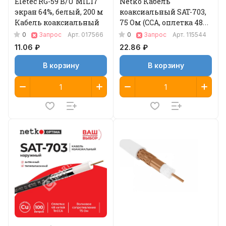
Eletec RG-59 B/U MIL17
Netko Кабель
экран 64%, белый, 200 м
коаксиальный SAT-703,
Кабель коаксиальный
75 Ом (CCA, оплетка 48
нитей CCA), белый (100м)
0
0
Запрос
Арт.
017566
Запрос
Арт.
115544
Optima
11.06 ₽
22.86 ₽
В корзину
В корзину