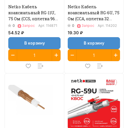
Netko Кабель
Netko Кабель
коаксиальный RG-11U,
коаксиальный RG-6U, 75
75 Ом (CCS, оплетка 96
Ом (CCA, оплетка 32
нитей AL), наружный,
нити AL), белый (100м)
0
0
Запрос
Арт.
114871
Запрос
Арт.
114202
черный (305м) Optima
Optima
54.52 ₽
19.30 ₽
В корзину
В корзину