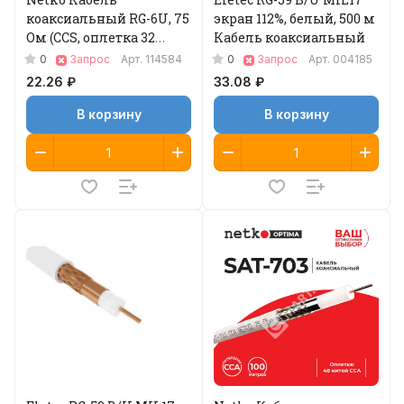
коаксиальный RG-6U, 75
экран 112%, белый, 500 м
Ом (CCS, оплетка 32
Кабель коаксиальный
нити AL), белый (100м)
0
0
Запрос
Арт.
114584
Запрос
Арт.
004185
Optima
22.26 ₽
33.08 ₽
В корзину
В корзину