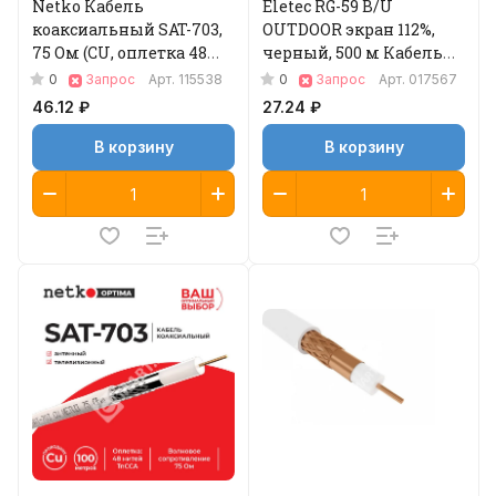
Netko Кабель
Eletec RG-59 B/U
коаксиальный SAT-703,
OUTDOOR экран 112%,
75 Ом (CU, оплетка 48
черный, 500 м Кабель
нитей TnCCA), черный,
коаксиальный
0
0
Запрос
Арт.
115538
Запрос
Арт.
017567
наружный
46.12 ₽
27.24 ₽
В корзину
В корзину