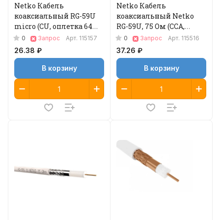
Netko Кабель
Netko Кабель
коаксиальный RG-59U
коаксиальный Netko
micro (CU, оплетка 64
RG-59U, 75 Ом (CCA,
нити CCA), белый (200м)
оплетка 32 нити AL) +
0
0
Запрос
Арт.
115157
Запрос
Арт.
115516
Optima
кабель питания
26.38 ₽
37.26 ₽
2x0.75мм2
В корзину
В корзину