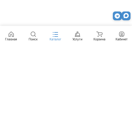
Главная
Поиск
Каталог
Услуги
Корзина
Кабинет
Каталог
Услуги
Бренды
Блог
Оплата
Доставка
Гарантия
Контакты
8 812 426-99-66
mail@emart.su
Санкт-Петербург, ул. Уральская, д.10, к.2, лит А,
офис 408А