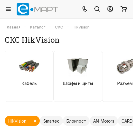
–
–
–
Главная
Каталог
СКС
HikVision
СКС HikVision
Кабель
Шкафы и щиты
Разъе
HikVision
Smartec
Блокпост
AN-Motors
CARD