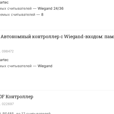
artec
мых считывателей
—
Wiegand 24/36
аемых считывателей
—
8
1 Автономный контроллер c Wiegand-входом: памя
.
098472
artec
мых считывателей
—
Wiegand
40F Контроллер
.
022697
, RS485, до 12 считывателей