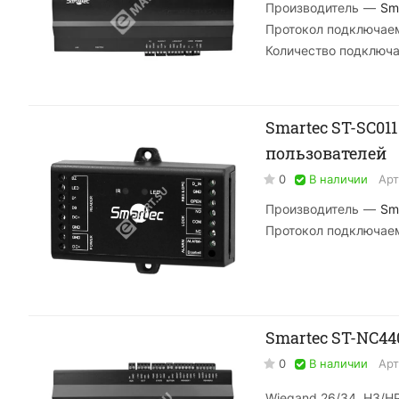
Производитель
—
Sm
Протокол подключае
Количество подключ
Smartec ST-SC01
пользователей
0
В наличии
Арт
Производитель
—
Sm
Протокол подключае
Smartec ST-NC4
0
В наличии
Арт
Wiegand 26/34, НЗ/НР