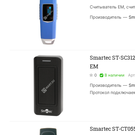
Считыватель EM, счит
Производитель
—
Sm
Smartec ST-SC3
EM
0
В наличии
Арт
Производитель
—
Sm
Протокол подключае
Smartec ST-CT0