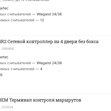
artec
мых считывателей
—
Wiegand 24/36
аемых считывателей
—
12
1R2 Сетевой контроллер на 4 двери без бокса
.
098468
artec
мых считывателей
—
Wiegand 24/36
аемых считывателей
—
4
6
58EM Терминал контроля маршрутов
.
010004