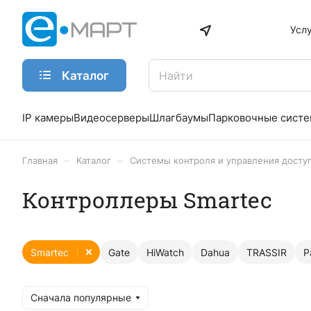
Усл
Каталог
IP камеры
Видеосерверы
Шлагбаумы
Парковочные сист
–
–
Главная
Каталог
Системы контроля и управления досту
Контроллеры Smartec
Smartec
Gate
HiWatch
Dahua
TRASSIR
P
Сначала популярные