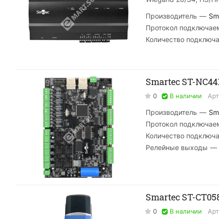
Производитель
—
Sm
Протокол подключае
Количество подключ
Smartec ST-NC44
0
В наличии
Арт
Производитель
—
Sm
Протокол подключае
Количество подключ
Релейные выходы
—
Smartec ST-CT0
0
В наличии
Арт