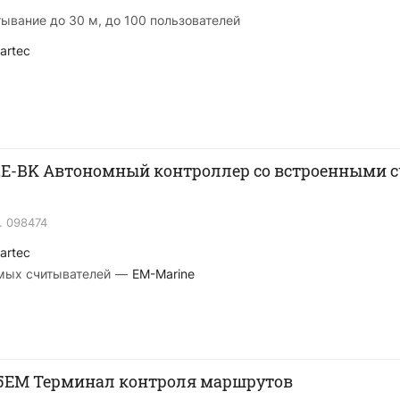
ывание до 30 м, до 100 пользователей
artec
12E-BK Автономный контроллер со встроенными 
.
098474
artec
мых считывателей
—
EM-Marine
55EM Терминал контроля маршрутов