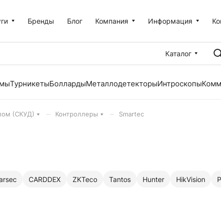
уги
Бренды
Блог
Компания
Информация
Ко
Каталог
емы
Турникеты
Болларды
Металлодетекторы
Интроскопы
Комм
–
–
пом (СКУД)
Контроллеры
Smartec
arsec
CARDDEX
ZKTeco
Tantos
Hunter
HikVision