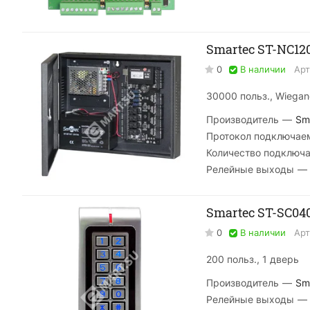
Smartec ST-NC12
0
В наличии
Арт
30000 польз., Wiegan
Производитель
—
Sm
Протокол подключае
Количество подключ
Релейные выходы
—
Smartec ST-SC04
0
В наличии
Арт
200 польз., 1 дверь
Производитель
—
Sm
Релейные выходы
—