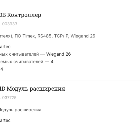
40B Контроллер
.
003933
ателя), ПО Timex, RS485, TCP/IP, Wiegand 26
artec
мых считывателей
—
Wiegand 26
аемых считывателей
—
4
4
41D Модуль расширения
.
037725
Модуль расширения
artec