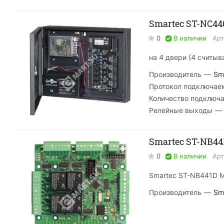
Smartec ST-NC4
0
В наличии
Арт
на 4 двери (4 считыв
Производитель
—
Sm
Протокол подключае
Количество подключ
Релейные выходы
—
Smartec ST-NB4
0
В наличии
Арт
Smartec ST-NB441D 
Производитель
—
Sm