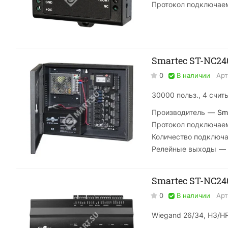
Протокол подключае
Smartec ST-NC2
0
В наличии
Арт
30000 польз., 4 счит
Производитель
—
Sm
Протокол подключае
Количество подключ
Релейные выходы
—
Smartec ST-NC2
0
В наличии
Арт
Wiegand 26/34, НЗ/НР