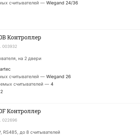
мых считывателей
—
Wiegand 24/36
40B Контроллер
.
003932
ывателя, на 2 двери
artec
мых считывателей
—
Wiegand 26
аемых считывателей
—
4
2
40F Контроллер
.
022696
, RS485, до 8 считывателей