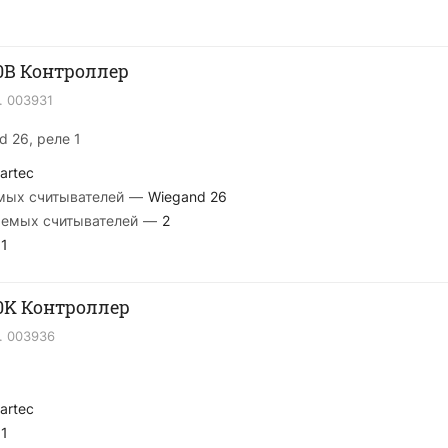
0B Контроллер
.
003931
d 26, реле 1
artec
мых считывателей
—
Wiegand 26
аемых считывателей
—
2
1
0K Контроллер
.
003936
artec
1