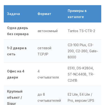
Примеры в
Задача
Формат
каталоге
Одна дверь
автономный
Tantos TS-CTR-2
без сервера
C3-100 Plus, C3-
1–2 двери в
сетевой
200, C2-260, Gate-
сеть
TCP/IP
8000
E510, DS-K2804,
Офис на 4
4
ST-NC440B, TR-
двери
считывателя
C241B
Крупный
до 8
E2 Lite, E4 Lite /
объект /
считывателей
Pro, версии UPS
Sigur