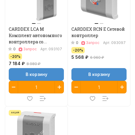
CARDDEX LCA M
CARDDEX RCN E Сетевой
Комплект автономного
контроллер
контроллера со
0
Запрос
Арт.
093097
считывателем
0
Запрос
Арт.
093107
-20%
-20%
5 568 ₽
6 960 ₽
7 184 ₽
8 980 ₽
В корзину
В корзину
АКЦИЯ