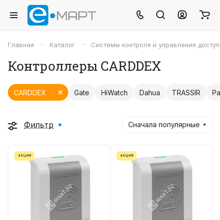
–
–
Главная
Каталог
Системы контроля и управления досту
Контроллеры CARDDEX
CARDDEX
Gate
HiWatch
Dahua
TRASSIR
Pa
Фильтр
Сначала популярные
АКЦИЯ
АКЦИЯ