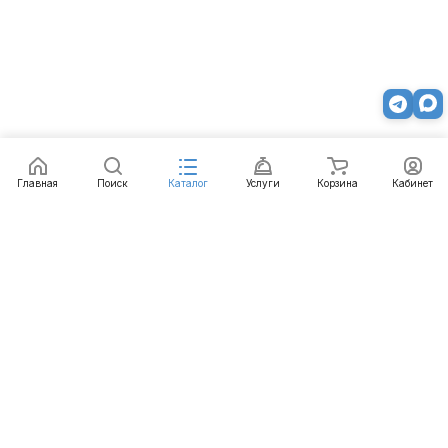
Главная
Поиск
Каталог
Услуги
Корзина
Кабинет
Каталог
Услуги
Бренды
Блог
Оплата
Доставка
Гарантия
Контакты
8 812 426-99-66
mail@emart.su
Санкт-Петербург, ул. Уральская, д.10, к.2, лит А,