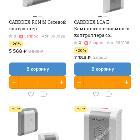
CARDDEX RCN M Сетевой
CARDDEX LCA E
контроллер
Комплект автономного
контроллера со
0
Запрос
Арт.
093098
считывателем
0
Запрос
Арт.
093106
-20%
-20%
5 568 ₽
6 960 ₽
7 184 ₽
8 980 ₽
В корзину
В корзину
АКЦИЯ
АКЦИЯ