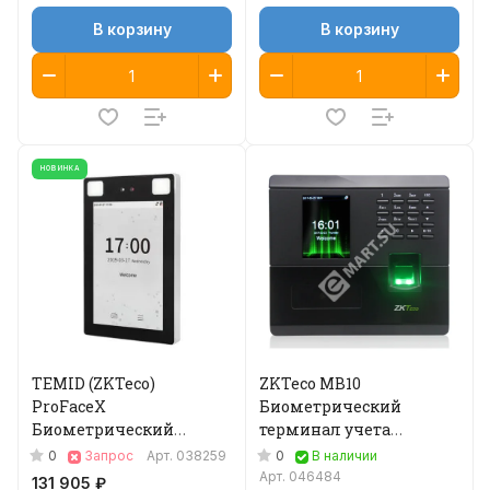
В корзину
В корзину
НОВИНКА
TEMID (ZKTeco)
ZKTeco MB10
ProFaceX
Биометрический
Биометрический
терминал учета
терминал учета
рабочего времени
0
0
Запрос
Арт.
038259
В наличии
рабочего времени
Арт.
046484
131 905 ₽