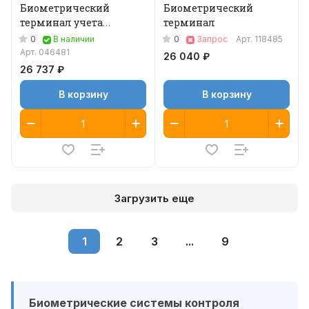
Биометрический
Биометрический
терминал учета
терминал
рабочего времени
0
0
В наличии
Запрос
Арт.
118485
Арт.
046481
26 040 ₽
26 737 ₽
В корзину
В корзину
Загрузить еще
1
2
3
...
9
Биометрические системы контроля