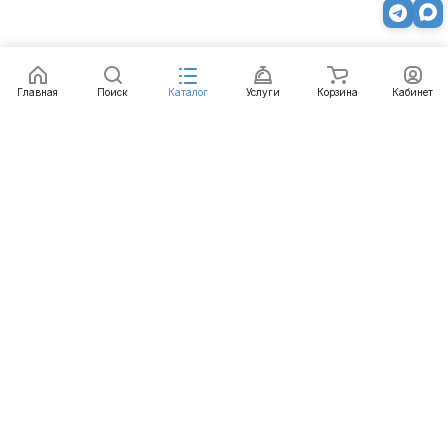
Главная
Поиск
Каталог
Услуги
Корзина
Кабинет
Каталог
Услуги
Бренды
Блог
Оплата
Доставка
Гарантия
Контакты
8 812 426-99-66
mail@emart.su
Санкт-Петербург, ул. Уральская, д.10, к.2, лит А,
офис 408А
© 2026 emart.su - системы безопасности. Все права