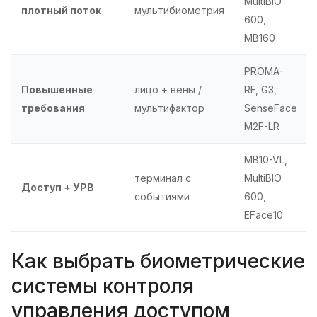
MultiBIO
плотный поток
мультибиометрия
600,
MB160
PROMA-
Повышенные
лицо + вены /
RF, G3,
требования
мультифактор
SenseFace
M2F-LR
MB10-VL,
терминал с
MultiBIO
Доступ + УРВ
событиями
600,
EFace10
Как выбрать биометрические
системы контроля
управления доступом