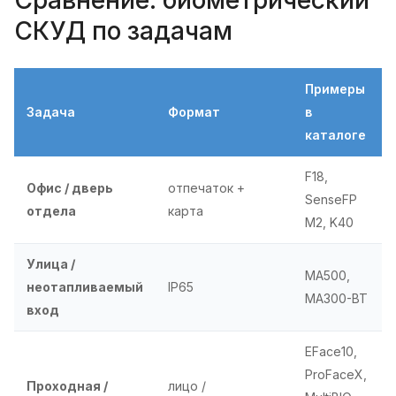
Сравнение: биометрический
СКУД по задачам
Примеры
Задача
Формат
в
каталоге
F18,
Офис / дверь
отпечаток +
SenseFP
отдела
карта
M2, K40
Улица /
MA500,
неотапливаемый
IP65
MA300-BT
вход
EFace10,
ProFaceX,
Проходная /
лицо /