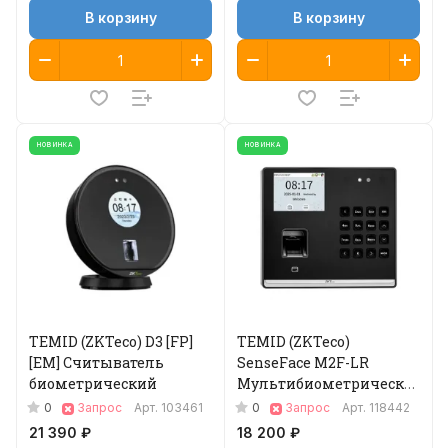
В корзину
В корзину
НОВИНКА
НОВИНКА
TEMID (ZKTeco) D3 [FP]
TEMID (ZKTeco)
[EM] Считыватель
SenseFace M2F-LR
биометрический
Мультибиометрический
терминал
0
0
Запрос
Арт.
103461
Запрос
Арт.
118442
21 390 ₽
18 200 ₽