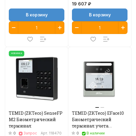
19 607 ₽
В корзину
В корзину
НОВИНКА
TEMID (ZKTeco) SenseFP
TEMID (ZKTeco) EFace10
M2 Биометрический
Биометрический
терминал
терминал учета
рабочего времени
0
0
Запрос
Арт.
118470
В наличии