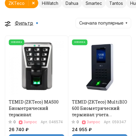
ZKTeco
HiWatch
Dahua
Smartec
Tantos
Hu
Фильтр
Сначала популярные
НОВИНКА
НОВИНКА
TEMID (ZKTeco) MA500
TEMID (ZKTeco) MultiBIO
Биометрический
600 Биометрический
терминал
терминал учета
рабочего времени
0
0
Запрос
Арт.
046574
Запрос
Арт.
059347
26 740 ₽
24 955 ₽