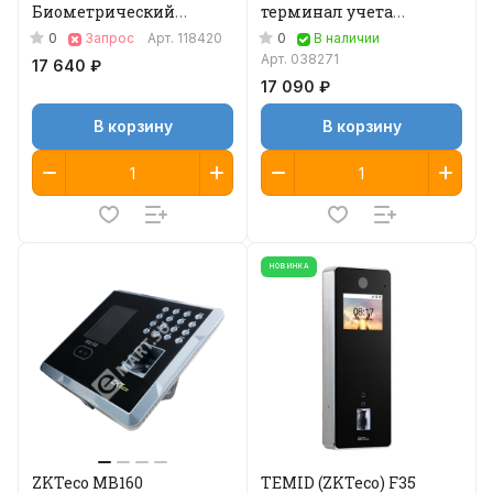
Биометрический
терминал учета
терминал
рабочего времени
0
0
Запрос
Арт.
118420
В наличии
Арт.
038271
17 640 ₽
17 090 ₽
В корзину
В корзину
НОВИНКА
ZKTeco MB160
TEMID (ZKTeco) F35