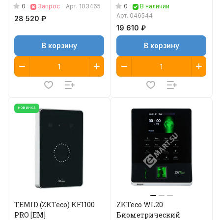
рабочего времени
0
0
Запрос
Арт.
103465
В наличии
Арт.
046544
28 520 ₽
19 610 ₽
В корзину
В корзину
НОВИНКА
TEMID (ZKTeco) KF1100
ZKTeco WL20
PRO [EM]
Биометрический