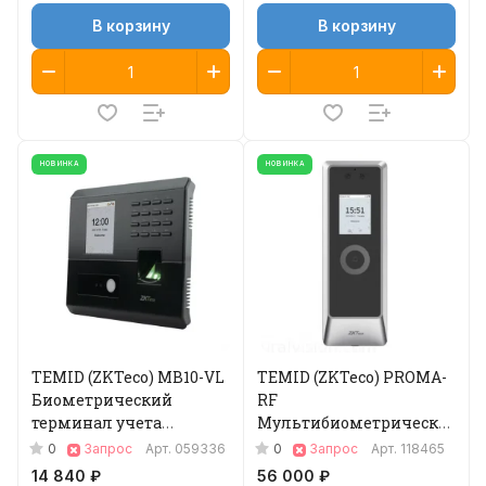
В корзину
В корзину
НОВИНКА
НОВИНКА
TEMID (ZKTeco) MB10-VL
TEMID (ZKTeco) PROMA-
Биометрический
RF
терминал учета
Мультибиометрический
рабочего времени
терминал
0
0
Запрос
Арт.
059336
Запрос
Арт.
118465
14 840 ₽
56 000 ₽