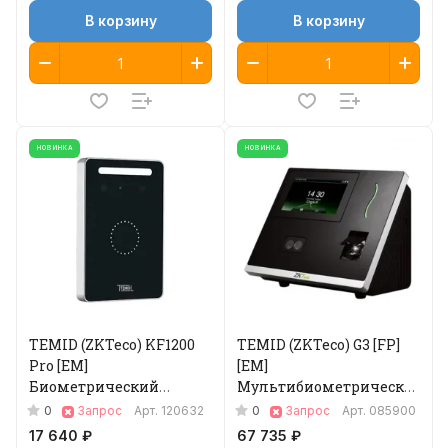
В корзину
В корзину
НОВИНКА
НОВИНКА
TEMID (ZKTeco) KF1200
TEMID (ZKTeco) G3 [FP]
Pro [EM]
[EM]
Биометрический
Мультибиометрический
терминал
терминал учета
0
0
Запрос
Арт.
120632
Запрос
Арт.
085900
рабочего времени
17 640 ₽
67 735 ₽