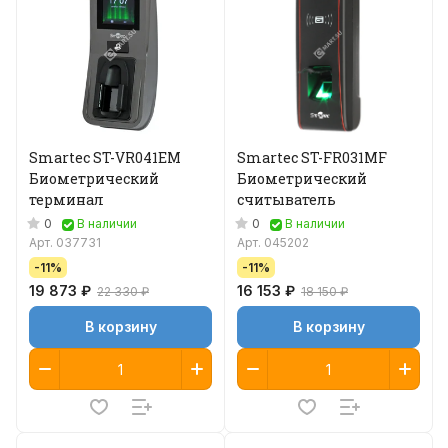
Smartec ST-VR041EM
Smartec ST-FR031MF
Биометрический
Биометрический
терминал
считыватель
0
0
В наличии
В наличии
Арт.
037731
Арт.
045202
-11%
-11%
19 873 ₽
16 153 ₽
22 330 ₽
18 150 ₽
В корзину
В корзину