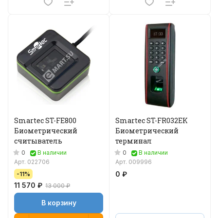
Smartec ST-FE800
Smartec ST-FR032EK
Биометрический
Биометрический
считыватель
терминал
0
0
В наличии
В наличии
Арт.
022706
Арт.
009996
0 ₽
-11%
11 570 ₽
13 000 ₽
В корзину