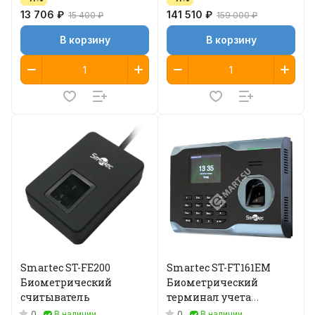
13 706 ₽
141 510 ₽
15 400 ₽
159 000 ₽
В корзину
В корзину
Smartec ST-FE200
Smartec ST-FT161EM
Биометрический
Биометрический
считыватель
терминал учета
рабочего времени
0
0
В наличии
В наличии