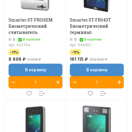
Smartec ST-FR015EM
Smartec ST-FR043T
Биометрический
Биометрический
считыватель
терминал
0
0
В наличии
В наличии
Арт.
022704
Арт.
046957
-11%
-11%
8 898 ₽
181 115 ₽
9 998 ₽
203 500 ₽
В корзину
В корзину