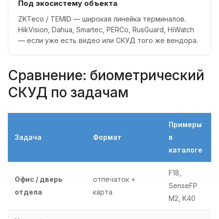
Под экосистему объекта
ZKTeco / TEMID — широкая линейка терминалов.
HikVision, Dahua, Smartec, PERCo, RusGuard, HiWatch
— если уже есть видео или СКУД того же вендора.
Сравнение: биометрический
СКУД по задачам
Примеры
Задача
Формат
в
каталоге
F18,
Офис / дверь
отпечаток +
SenseFP
отдела
карта
M2, K40