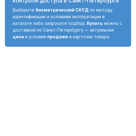
контроля доступа в Санкт-Петербурге
Выберите
биометрический СКУД
по методу
идентификации и условиям эксплуатации в
каталоге либо запросите подбор.
Купить
можно с
доставкой по Санкт-Петербургу — актуальная
цена
и условия
продажи
в карточке товара.