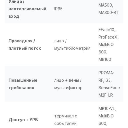
Улица /
MA500,
неотапливаемый
IP65
MA300-BT
вход
EFace10,
ProFaceX,
Проходная /
лицо /
MultiBIO
плотный поток
мультибиометрия
600,
MB160
PROMA-
Повышенные
лицо + вены /
RF, G3,
требования
мультифактор
SenseFace
M2F-LR
MB10-VL,
терминал с
MultiBIO
Доступ + УРВ
событиями
600,