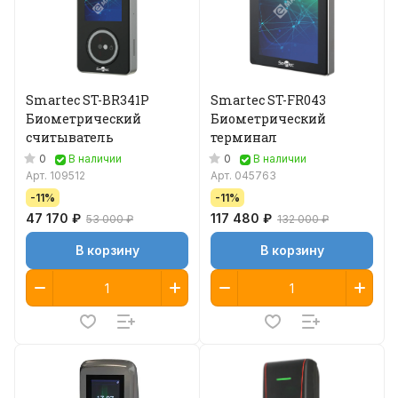
Smartec ST-BR341P
Smartec ST-FR043
Биометрический
Биометрический
считыватель
терминал
0
0
В наличии
В наличии
Арт.
109512
Арт.
045763
-11%
-11%
47 170 ₽
117 480 ₽
53 000 ₽
132 000 ₽
В корзину
В корзину