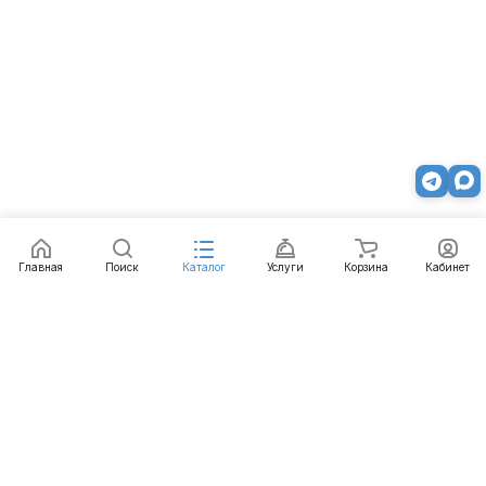
Главная
Поиск
Каталог
Услуги
Корзина
Кабинет
Каталог
Услуги
Бренды
Блог
Оплата
Доставка
Гарантия
Контакты
8 812 426-99-66