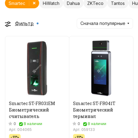
Smartec
HiWatch
Dahua
ZKTeco
Tantos
Hu
Фильтр
Сначала популярные
Smartec ST-FR031EM
Smartec ST-FR041T
Биометрический
Биометрический
считыватель
терминал
0
0
В наличии
В наличии
Арт.
004065
Арт.
059133
-11%
-11%