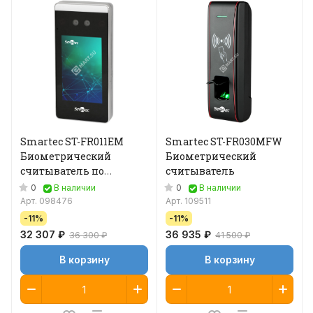
Smartec ST-FR011EM
Smartec ST-FR030MFW
Биометрический
Биометрический
считыватель по
считыватель
геометрии лица
0
0
В наличии
В наличии
Арт.
098476
Арт.
109511
-11%
-11%
32 307 ₽
36 935 ₽
36 300 ₽
41 500 ₽
В корзину
В корзину