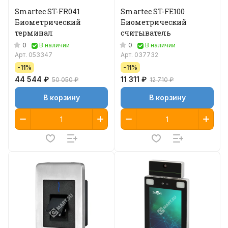
Smartec ST-FR041
Smartec ST-FE100
Биометрический
Биометрический
терминал
считыватель
0
0
В наличии
В наличии
Арт.
053347
Арт.
037732
-11%
-11%
44 544 ₽
11 311 ₽
50 050 ₽
12 710 ₽
В корзину
В корзину