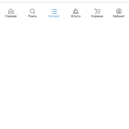
Главная
Поиск
Каталог
Услуги
Корзина
Кабинет
Каталог
Услуги
Бренды
Блог
Оплата
Доставка
Гарантия
Контакты
8 812 426-99-66
mail@emart.su
Санкт-Петербург, ул. Уральская, д.10, к.2, лит А,
офис 408А
© 2026 emart.su - системы безопасности. Все права
защищены.