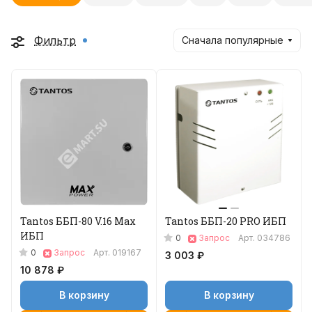
Фильтр
Сначала популярные
Tantos ББП-80 V.16 Max
Tantos ББП-20 PRO ИБП
ИБП
0
Запрос
Арт.
034786
0
Запрос
Арт.
019167
3 003 ₽
10 878 ₽
В корзину
В корзину