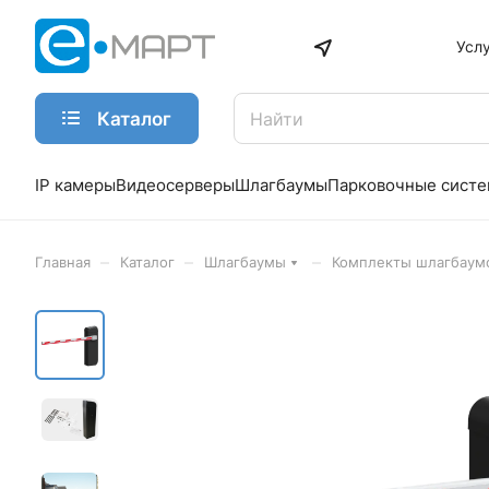
Усл
Каталог
IP камеры
Видеосерверы
Шлагбаумы
Парковочные сист
–
–
–
Главная
Каталог
Шлагбаумы
Комплекты шлагбаум