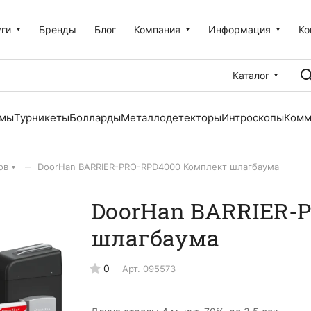
уги
Бренды
Блог
Компания
Информация
Ко
Каталог
емы
Турникеты
Болларды
Металлодетекторы
Интроскопы
Комм
–
ов
DoorHan BARRIER-PRO-RPD4000 Комплект шлагбаума
DoorHan BARRIER-
шлагбаума
0
Арт.
095573