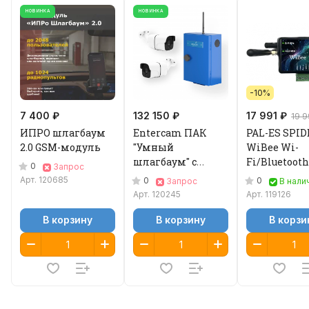
НОВИНКА
НОВИНКА
-10%
7 400 ₽
132 150 ₽
17 991 ₽
19 9
ИПРО шлагбаум
Entercam ПАК
PAL-ES SPID
2.0 GSM-модуль
"Умный
WiBee Wi-
шлагбаум" с
Fi/Bluetooth
0
Запрос
выносными
модуль
Арт.
120685
0
0
Запрос
В нали
камерами
Арт.
120245
Арт.
119126
В корзину
В корзину
В корзи