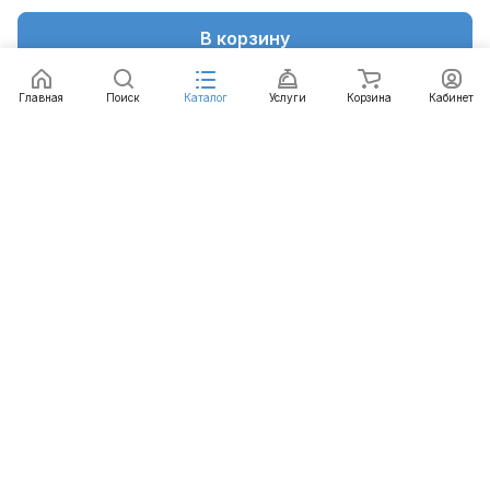
В корзину
Главная
Поиск
Каталог
Услуги
Корзина
Кабинет
Каталог
Услуги
Бренды
Блог
Оплата
Доставка
Гарантия
Контакты
8 812 426-99-66
mail@emart.su
Санкт-Петербург, ул. Уральская, д.10, к.2, лит А,
офис 408А
© 2026 emart.su - системы безопасности. Все права