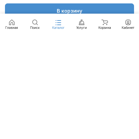
В корзину
Главная
Поиск
Каталог
Услуги
Корзина
Кабинет
Каталог
Услуги
Бренды
Блог
Оплата
Доставка
Гарантия
Контакты
8 812 426-99-66
mail@emart.su
Санкт-Петербург, ул. Уральская, д.10, к.2, лит А,
офис 408А
© 2026 emart.su - системы безопасности. Все права