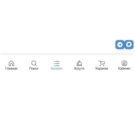
Главная
Поиск
Каталог
Услуги
Корзина
Кабинет
Каталог
Услуги
Бренды
Блог
Оплата
Доставка
Гарантия
Контакты
8 812 426-99-66
mail@emart.su