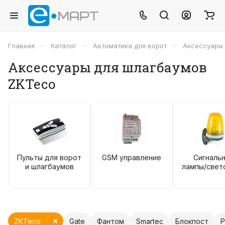
–
–
–
Главная
Каталог
Автоматика для ворот
Аксессуары
Аксессуары для шлагбаумов
ZKTeco
Пульты для ворот
GSM управление
Сигналь
и шлагбаумов
лампы/свет
ZKTeco
Gate
Фантом
Smartec
Блокпост
P