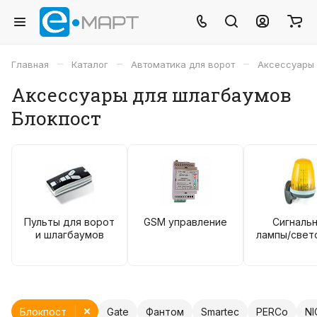
–
–
–
Главная
Каталог
Автоматика для ворот
Аксессуары
Аксессуары для шлагбаумов
Блокпост
Пульты для ворот
GSM управление
Сигналь
и шлагбаумов
лампы/свет
Блокпост
Gate
Фантом
Smartec
PERCo
NI