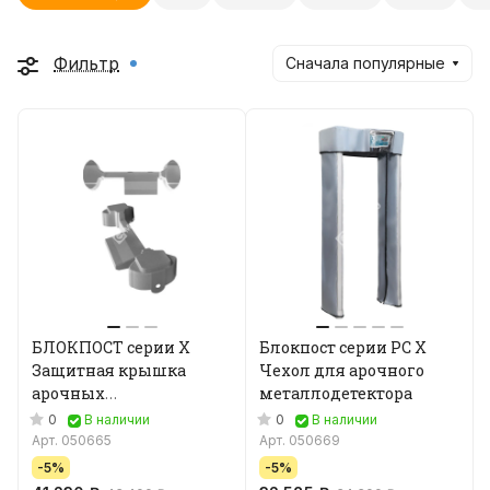
Фильтр
Сначала популярные
БЛОКПОСТ серии Х
Блокпост серии PC X
Защитная крышка
Чехол для арочного
арочных
металлодетектора
металлодетекторов
0
0
В наличии
В наличии
Арт.
050665
Арт.
050669
-5%
-5%