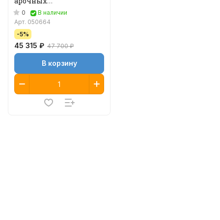
арочных
металлодетекторов
0
В наличии
Арт.
050664
-5%
45 315 ₽
47 700 ₽
В корзину