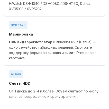
HiWatch DS-H104G / DS-H108G / DS-H116G, Dahua
XVR5108 / XVR5232.
HVR / XVR
Маркировка
HVR видеорегистратор
и линейки XVR (Dahua) —
одно семейство гибридных решений. Смотрите
поддержку форматов сигнала и лимит IP-каналов в
карточке.
АРХИВ
Слоты HDD
От 1 диска до 2–4 и более. Объём считают по числу
каналов, разрешению и сроку хранения.