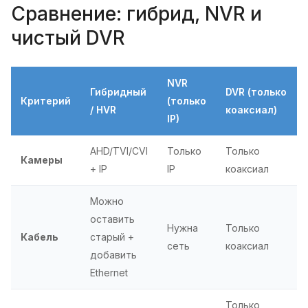
Сравнение: гибрид, NVR и
чистый DVR
NVR
Гибридный
DVR (только
Критерий
(только
/ HVR
коаксиал)
IP)
AHD/TVI/CVI
Только
Только
Камеры
+ IP
IP
коаксиал
Можно
оставить
Нужна
Только
Кабель
старый +
сеть
коаксиал
добавить
Ethernet
Только