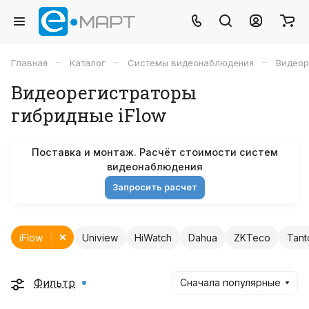
–
–
–
Главная
Каталог
Системы видеонаблюдения
Видеор
Видеорегистраторы
гибридные iFlow
Поставка и монтаж. Расчёт стоимости систем
видеонаблюдения
Запросить расчет
iFlow
Uniview
HiWatch
Dahua
ZKTeco
Tant
Фильтр
Сначала популярные