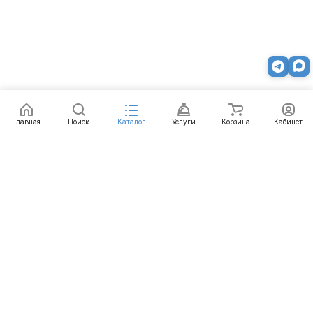
Главная
Поиск
Каталог
Услуги
Корзина
Кабинет
Каталог
Услуги
Бренды
Блог
Оплата
Доставка
Гарантия
Контакты
8 812 426-99-66
mail@emart.su
Санкт-Петербург, ул. Уральская, д.10, к.2, лит А,