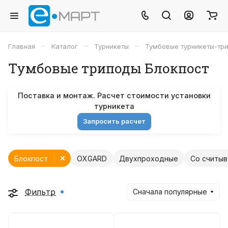
–
–
–
Главная
Каталог
Турникеты
Тумбовые турникеты-тр
Тумбовые триподы Блокпост
Поставка и монтаж. Расчет стоимости установки
турникета
Запросить расчет
Блокпост
OXGARD
Двухпроходные
Со считы
Фильтр
Сначала популярные