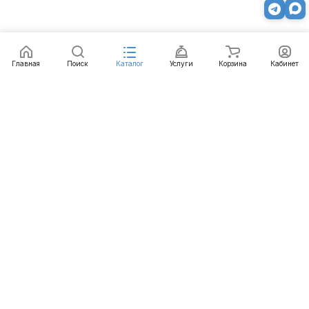
Главная
Поиск
Каталог
Услуги
Корзина
Кабинет
Каталог
Услуги
Бренды
Блог
Оплата
Доставка
Гарантия
Контакты
8 812 426-99-66
mail@emart.su
Санкт-Петербург, ул. Уральская, д.10, к.2, лит А,
офис 408А
© 2026 emart.su - системы безопасности. Все права