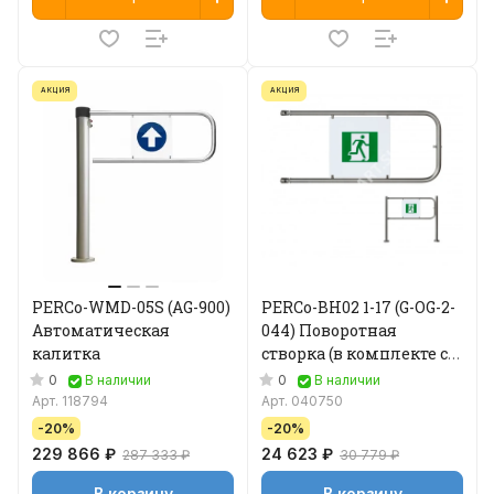
АКЦИЯ
АКЦИЯ
PERCo-WMD-05S (AG-900)
PERCo-BH02 1-17 (G-OG-2-
Автоматическая
044) Поворотная
калитка
створка (в комплекте со
стопорным
0
0
В наличии
В наличии
механизмом)
Арт.
118794
Арт.
040750
-20%
-20%
229 866 ₽
24 623 ₽
287 333 ₽
30 779 ₽
В корзину
В корзину