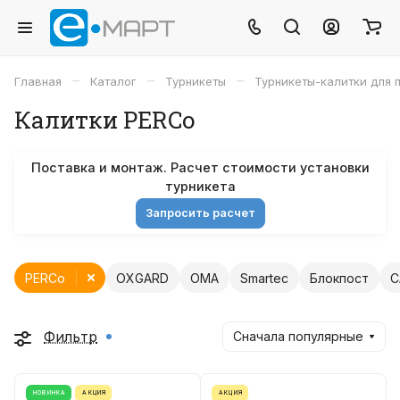
–
–
–
Главная
Каталог
Турникеты
Турникеты-калитки для 
Калитки PERCo
Поставка и монтаж. Расчет стоимости установки
турникета
Запросить расчет
PERCo
OXGARD
OMA
Smartec
Блокпост
C
Фильтр
Сначала популярные
НОВИНКА
АКЦИЯ
АКЦИЯ