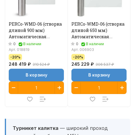
PERCo-WMD-06 (cтворка
PERCo-WMD-06 (cтворка
длиной 900 мм)
длиной 650 мм)
Автоматическая
Автоматическая
калитка
калитка
0
0
В наличии
В наличии
Арт.
018819
Арт.
006903
-20%
-20%
248 419 ₽
245 229 ₽
310 524 ₽
306 537 ₽
В корзину
В корзину
Турникет калитка
— широкий проход