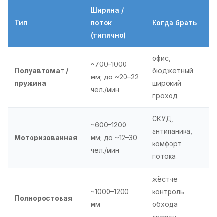
Ширина /
Тип
поток
Когда брать
(типично)
офис,
~700–1000
Полуавтомат /
бюджетный
мм; до ~20–22
пружина
широкий
чел./мин
проход
СКУД,
~600–1200
антипаника,
Моторизованная
мм; до ~12–30
комфорт
чел./мин
потока
жёстче
~1000–1200
контроль
Полноростовая
мм
обхода
сверху