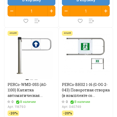
АКЦИЯ
АКЦИЯ
PERCo-WMD-05S (AG-
PERCo-BH02 1-16 (G-OG-2-
1100) Калитка
043) Поворотная створка
автоматическая
(в комплекте со
створка длиной 1100 мм
стопорным
0
0
В наличии
В наличии
механизмом)
Арт.
118793
Арт.
040749
-20%
-20%