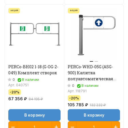
АКЦИЯ
АКЦИЯ
PERCo-BH02 1-18 (G-OG-2-
PERCo-WHD-05G (ASG-
049) Комплект створок
900) Калитка
полуавтоматическая
0
В наличии
900 мм
Арт.
040751
0
В наличии
Арт.
118791
-20%
-20%
67 356 ₽
84 195 ₽
105 785 ₽
132 232 ₽
В корзину
В корзину