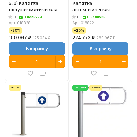
650) Калитка
Калитка
полуавтоматическая
автоматическая
650 мм
0
0
В наличии
В наличии
Арт.
018828
Арт.
018822
-20%
-20%
100 067 ₽
224 773 ₽
125 084 ₽
280 967 ₽
В корзину
В корзину
АКЦИЯ
НОВИНКА
АКЦИЯ