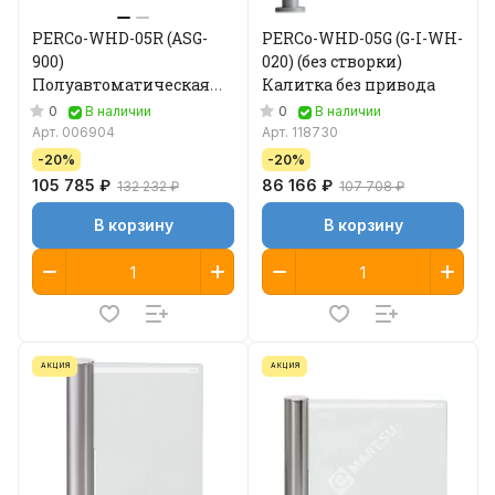
PERCo-WHD-05R (ASG-
PERCo-WHD-05G (G-I-WH-
900)
020) (без створки)
Полуавтоматическая
Калитка без привода
калитка 900 мм
0
0
В наличии
В наличии
Арт.
006904
Арт.
118730
-20%
-20%
105 785 ₽
86 166 ₽
132 232 ₽
107 708 ₽
В корзину
В корзину
АКЦИЯ
АКЦИЯ