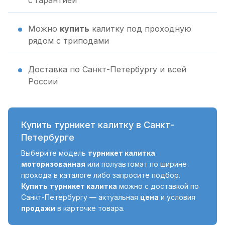
с гарантией
Можно
купить
калитку под проходную
рядом с триподами
Доставка по Санкт-Петербургу и всей
России
Купить турникет калитку в Санкт-
Петербурге
Выберите модель
турникет калитка
моторизованная
или полуавтомат по ширине
прохода в каталоге либо запросите подбор.
Купить
турникет калитка
можно с доставкой по
Санкт-Петербургу — актуальная
цена
и условия
продажи
в карточке товара.