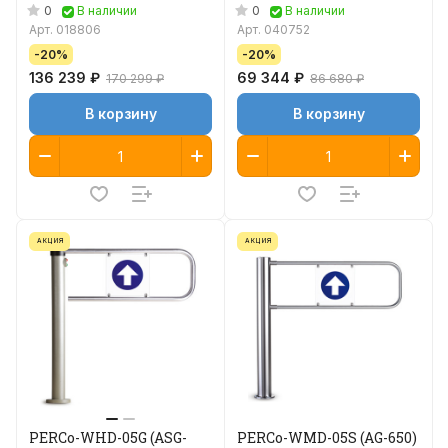
0
0
В наличии
В наличии
Арт.
018806
Арт.
040752
-20%
-20%
136 239 ₽
69 344 ₽
170 299 ₽
86 680 ₽
В корзину
В корзину
АКЦИЯ
АКЦИЯ
PERCo-WHD-05G (ASG-
PERCo-WMD-05S (AG-650)