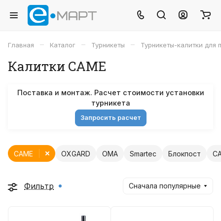
–
–
–
Главная
Каталог
Турникеты
Турникеты-калитки для 
Калитки CAME
Поставка и монтаж. Расчет стоимости установки
турникета
Запросить расчет
CAME
OXGARD
OMA
Smartec
Блокпост
C
Фильтр
Сначала популярные