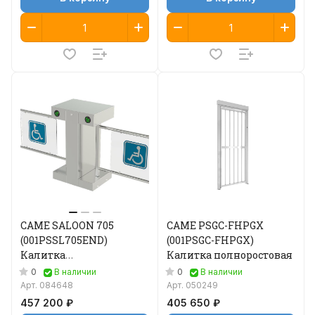
CAME SALOON 705
CAME PSGC-FHPGX
(001PSSL705END)
(001PSGC-FHPGX)
Калитка
Калитка полноростовая
двухпроходная
0
0
В наличии
В наличии
Арт.
084648
Арт.
050249
457 200 ₽
405 650 ₽