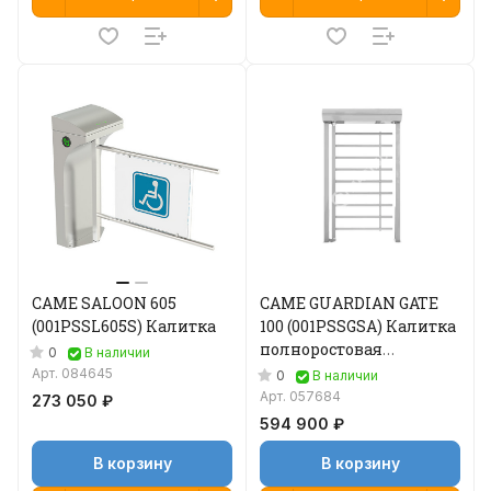
CAME SALOON 605
CAME GUARDIAN GATE
(001PSSL605S) Калитка
100 (001PSSGSA) Калитка
полноростовая
0
В наличии
моторизованная
Арт.
084645
0
В наличии
Арт.
057684
273 050 ₽
594 900 ₽
В корзину
В корзину