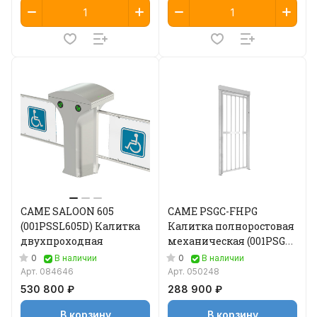
CAME SALOON 605
CAME PSGC-FHPG
(001PSSL605D) Калитка
Калитка полноростовая
двухпроходная
механическая (001PSGC-
FHPG)
0
0
В наличии
В наличии
Арт.
084646
Арт.
050248
530 800 ₽
288 900 ₽
В корзину
В корзину