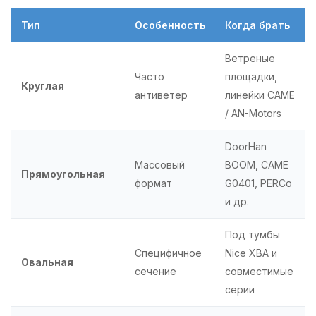
Тип
Особенность
Когда брать
Ветреные
Часто
площадки,
Круглая
антиветер
линейки CAME
/ AN-Motors
DoorHan
Массовый
BOOM, CAME
Прямоугольная
формат
G0401, PERCo
и др.
Под тумбы
Специфичное
Nice XBA и
Овальная
сечение
совместимые
серии