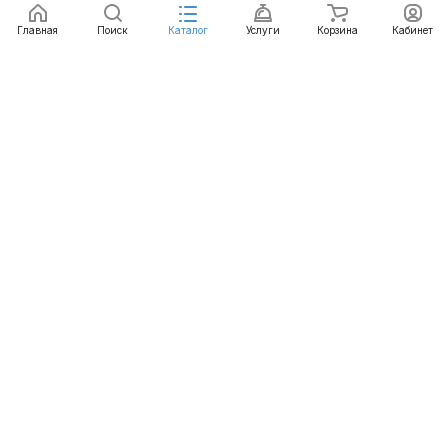
Главная
Поиск
Каталог
Услуги
Корзина
Кабинет
Каталог
Услуги
Бренды
Блог
Оплата
Доставка
Гарантия
Контакты
8 812 426-99-66
mail@emart.su
Санкт-Петербург, ул. Уральская, д.10, к.2, лит А,
офис 408А
© 2026 emart.su - системы безопасности. Все права
защищены.
Конфиденциальность
Оферта