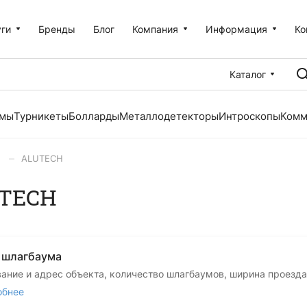
уги
Бренды
Блог
Компания
Информация
Ко
Каталог
емы
Турникеты
Болларды
Металлодетекторы
Интроскопы
Комм
–
ALUTECH
UTECH
и шлагбаума
вание и адрес объекта, количество шлагбаумов, ширина проезда
обнее