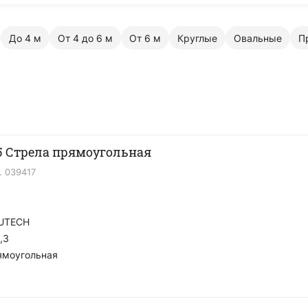
До 4 м
От 4 до 6 м
От 6 м
Круглые
Овальные
П
 Стрела прямоугольная
.
039417
UTECH
,3
ямоугольная