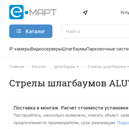
Усл
Каталог
IP камеры
Видеосерверы
Шлагбаумы
Парковочные сист
–
–
–
Главная
Каталог
Шлагбаумы
Стрелы шлагбаумов
Стрелы шлагбаумов AL
Поставка и монтаж. Расчет стоимости установк
Постарайтесь, насколько возможно, описать объект: наз
предпочтения по производителю, срок реализации.
Подр