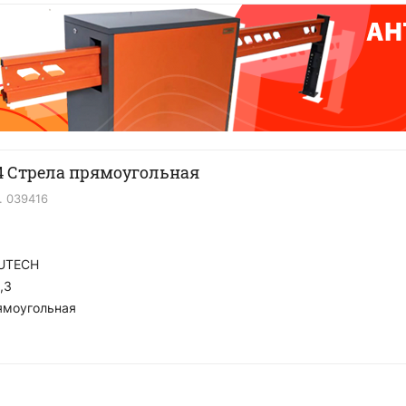
 Стрела прямоугольная
.
039416
я
UTECH
,3
ямоугольная