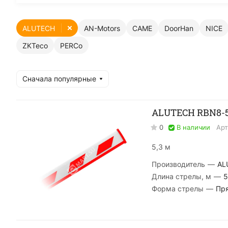
ALUTECH
AN-Motors
CAME
DoorHan
NICE
ZKTeco
PERCo
Сначала популярные
ALUTECH RBN8-5
0
В наличии
Арт
5,3 м
Производитель
—
AL
Длина стрелы, м
—
5
Форма стрелы
—
Пр