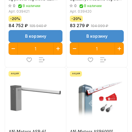
метра)
6,3 метра)
0
0
В наличии
В наличии
Арт.
039421
Арт.
039420
-20%
-20%
84 752 ₽
83 279 ₽
105 940 ₽
104 099 ₽
В корзину
В корзину
АКЦИЯ
АКЦИЯ
AN-Motors ASB-6L
AN-Motors ASB6000L