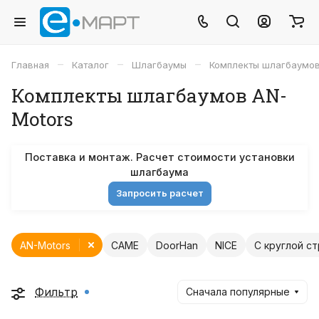
–
–
–
Главная
Каталог
Шлагбаумы
Комплекты шлагбаумо
Комплекты шлагбаумов AN-
Motors
Поставка и монтаж. Расчет стоимости установки
шлагбаума
Запросить расчет
AN-Motors
CAME
DoorHan
NICE
С круглой с
Фильтр
Сначала популярные