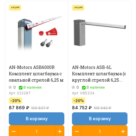
АКЦИЯ
АКЦИЯ
AN-Motors ASB6000R
AN-Motors ASB-6L
Комплект шлагбаума с
Комплект шлагбаума (с
овальной стрелой 6,25 м
круглой стрелой 6,25
метра)
0
0
В наличии
В наличии
Арт.
022287
Арт.
085334
-20%
-20%
87 869 ₽
84 752 ₽
109 837 ₽
105 940 ₽
В корзину
В корзину