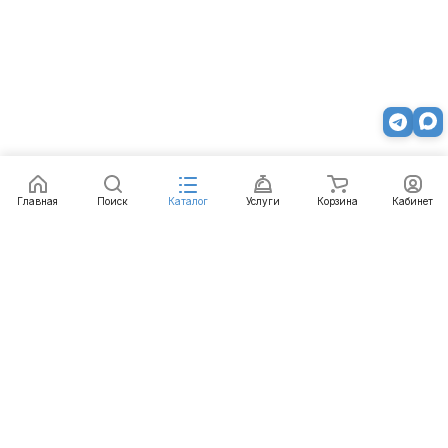
Главная
Поиск
Каталог
Услуги
Корзина
Кабинет
Каталог
Услуги
Бренды
Блог
Оплата
Доставка
Гарантия
Контакты
8 812 426-99-66
mail@emart.su