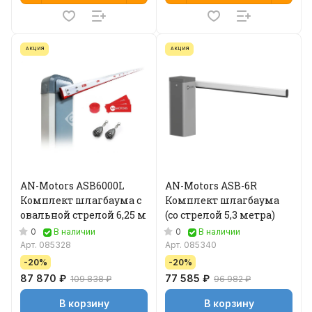
АКЦИЯ
АКЦИЯ
AN-Motors ASB6000L
AN-Motors ASB-6R
Комплект шлагбаума с
Комплект шлагбаума
овальной стрелой 6,25 м
(со стрелой 5,3 метра)
0
0
В наличии
В наличии
Арт.
085328
Арт.
085340
-20%
-20%
87 870 ₽
77 585 ₽
109 838 ₽
96 982 ₽
В корзину
В корзину