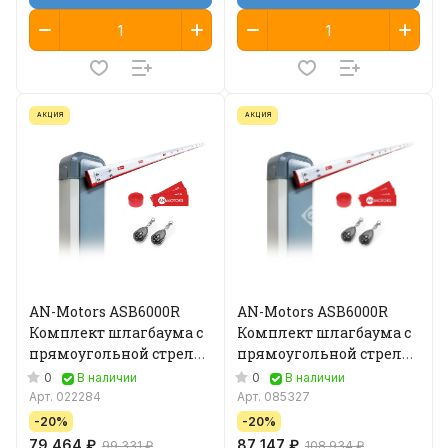
АКЦИЯ
АКЦИЯ
AN-Motors ASB6000R
AN-Motors ASB6000R
Комплект шлагбаума с
Комплект шлагбаума с
прямоугольной стрелой
прямоугольной стрелой
4,3 м
6,3 м
0
0
В наличии
В наличии
Арт.
022284
Арт.
085327
-20%
-20%
79 464 ₽
87 147 ₽
99 331 ₽
108 934 ₽