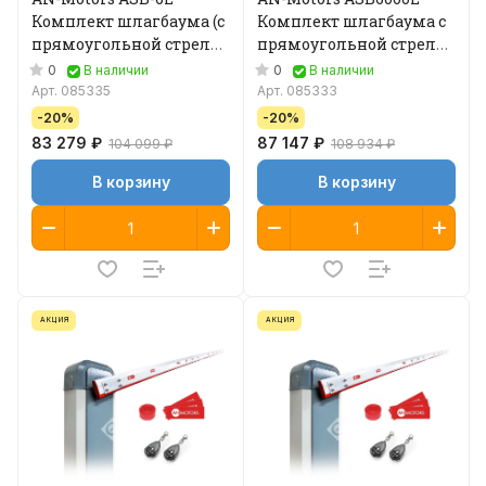
Комплект шлагбаума (с
Комплект шлагбаума с
прямоугольной стрелой
прямоугольной стрелой
6,3 метра)
6,3 м
0
0
В наличии
В наличии
Арт.
085335
Арт.
085333
-20%
-20%
83 279 ₽
87 147 ₽
104 099 ₽
108 934 ₽
В корзину
В корзину
АКЦИЯ
АКЦИЯ