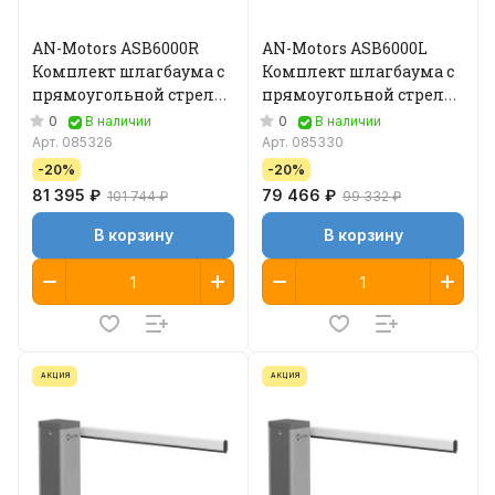
AN-Motors ASB6000R
AN-Motors ASB6000L
Комплект шлагбаума с
Комплект шлагбаума с
прямоугольной стрелой
прямоугольной стрелой
5,3 м
4,3 м
0
0
В наличии
В наличии
Арт.
085326
Арт.
085330
-20%
-20%
81 395 ₽
79 466 ₽
101 744 ₽
99 332 ₽
В корзину
В корзину
АКЦИЯ
АКЦИЯ