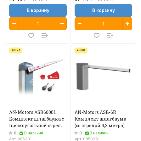
В корзину
В корзину
АКЦИЯ
АКЦИЯ
AN-Motors ASB6000L
AN-Motors ASB-6R
Комплект шлагбаума с
Комплект шлагбаума
прямоугольной стрелой
(со стрелой 4,3 метра)
5,3 м
0
0
В наличии
В наличии
Арт.
085331
Арт.
085339