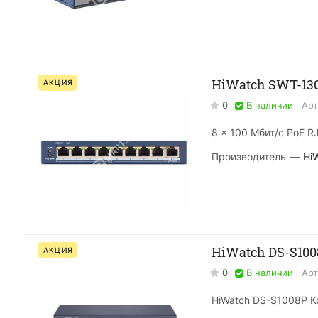
HiWatch SWT-13
АКЦИЯ
0
В наличии
Арт
8 × 100 Мбит/с PoE RJ
Производитель
—
Hi
HiWatch DS-S10
АКЦИЯ
0
В наличии
Арт
HiWatch DS-S1008P 