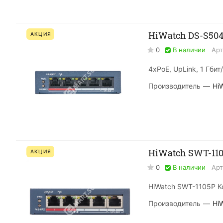
HiWatch DS-S50
АКЦИЯ
0
В наличии
Арт
4xPoE, UpLink, 1 Гбит
Производитель
—
Hi
HiWatch SWT-11
АКЦИЯ
0
В наличии
Арт
HiWatch SWT-1105P 
Производитель
—
Hi