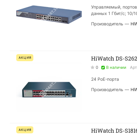
Управляемый, портов
данных 1 Гбит/с; 10/
Производитель
—
Hi
HiWatch DS-S26
АКЦИЯ
0
В наличии
Арт
24 PoE-порта
Производитель
—
Hi
HiWatch DS-S181
АКЦИЯ