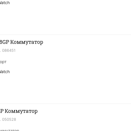
Watch
08GP Коммутатор
.
086451
порт
Watch
4P Коммутатор
.
050528
оммутатор