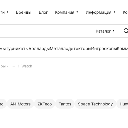
уги
Бренды
Блог
Компания
Информация
Ко
Каталог
емы
Турникеты
Болларды
Металлодетекторы
Интроскопы
Комм
–
оры
HiWatch
ec
AN-Motors
ZKTeco
Tantos
Space Technology
Hun