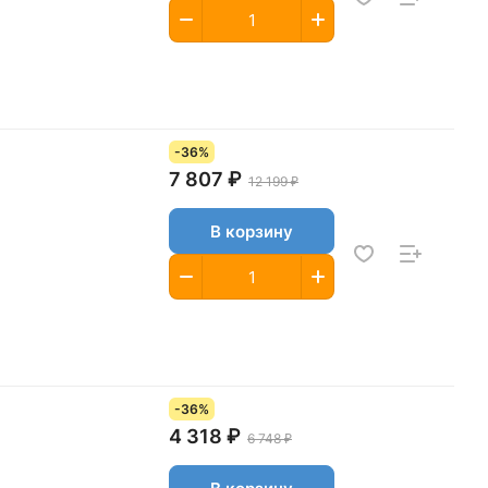
-36%
7 807 ₽
12 199 ₽
В корзину
-36%
4 318 ₽
6 748 ₽