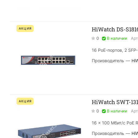
HiWatch DS-S18
АКЦИЯ
0
В наличии
Арт
16 PoE-портов, 2 SFP
Производитель
—
Hi
HiWatch SWT-13
АКЦИЯ
0
В наличии
Арт
16 × 100 Мбит/с PoE 
Производитель
—
Hi