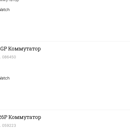
Watch
4GP Коммутатор
.
086450
Watch
26P Коммутатор
.
059223