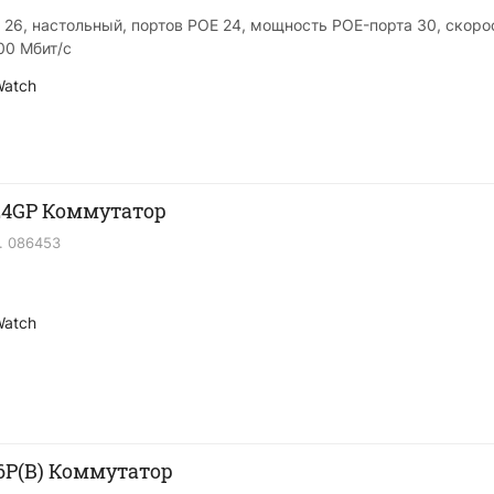
 26, настольный, портов POE 24, мощность POE-порта 30, скоро
100 Мбит/с
Watch
24GP Коммутатор
.
086453
Watch
6P(B) Коммутатор