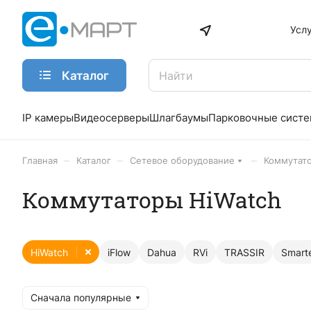
Усл
Каталог
IP камеры
Видеосерверы
Шлагбаумы
Парковочные сист
–
–
–
Главная
Каталог
Сетевое оборудование
Коммутат
Коммутаторы HiWatch
HiWatch
iFlow
Dahua
RVi
TRASSIR
Smart
Сначала популярные