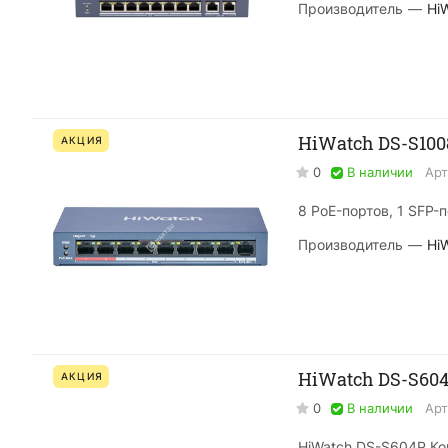
Производитель
—
Hi
HiWatch DS-S10
АКЦИЯ
0
В наличии
Арт
8 PoE-портов, 1 SFP-
Производитель
—
Hi
HiWatch DS-S60
АКЦИЯ
0
В наличии
Арт
HiWatch DS-S604P К