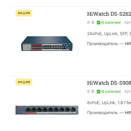
HiWatch DS-S26
АКЦИЯ
0
В наличии
Арт
24xPoE, UpLink, SFP, 
Производитель
—
Hi
HiWatch DS-S90
АКЦИЯ
0
В наличии
Арт
8xPoE, UpLink, 1.8 Гб
Производитель
—
Hi