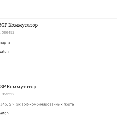
16GP Коммутатор
.
086452
-порта
Watch
18P Коммутатор
.
059222
RJ45, 2 × Gigabit-комбинированных порта
Watch