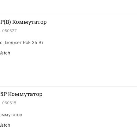
4P(B) Коммутатор
.
050527
/с, бюджет PoE 35 Вт
Watch
05P Коммутатор
.
060518
Коммутатор
Watch