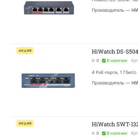
Производитель
—
Hi
HiWatch DS-S50
АКЦИЯ
0
В наличии
Арт
4 PoE-порта, 1 Гбит/с
Производитель
—
Hi
HiWatch SWT-13
АКЦИЯ
0
В наличии
Арт