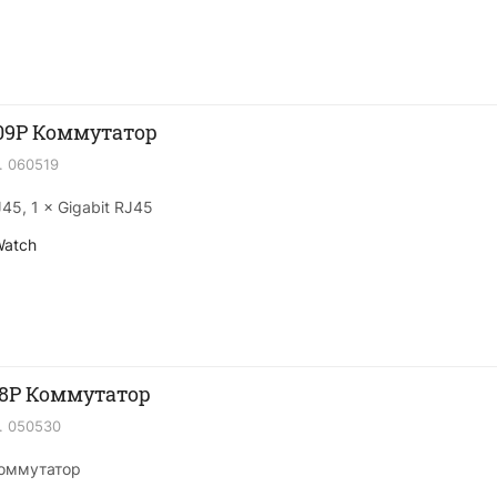
09P Коммутатор
.
060519
45, 1 × Gigabit RJ45
Watch
08P Коммутатор
.
050530
Коммутатор