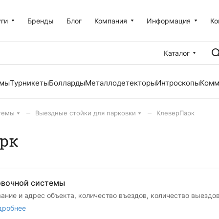
уги
Бренды
Блог
Компания
Информация
Ко
Каталог
емы
Турникеты
Болларды
Металлодетекторы
Интроскопы
Комм
–
–
темы
Выездные стойки для парковки
КлеверПарк
арк
овочной системы
вание и адрес объекта, количество въездов, количество выездо
дробнее