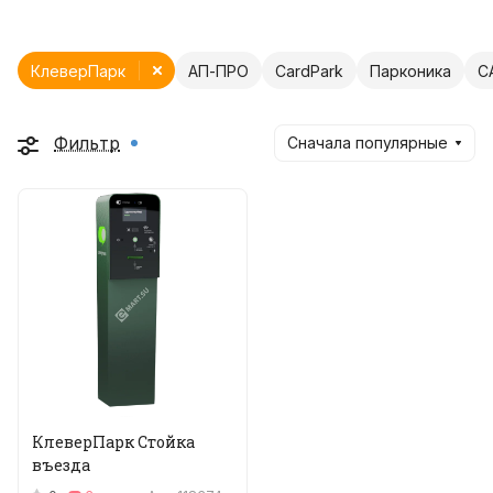
КлеверПарк
АП-ПРО
CardPark
Парконика
C
Фильтр
Сначала популярные
КлеверПарк Стойка
въезда