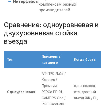
Интерфейсы
комплексам разных
производителей
Сравнение: одноуровневая и
двухуровневая стойка
въезда
Примеры в
Тип
Когда брать
каталоге
АП-ПРО Лайт /
Классик /
Премиум,
одна полоса,
Одноуровневая
PERCo PP-01,
стандартный
CAME PS One /
въезд ЖК / БЦ
PKE, CardPark