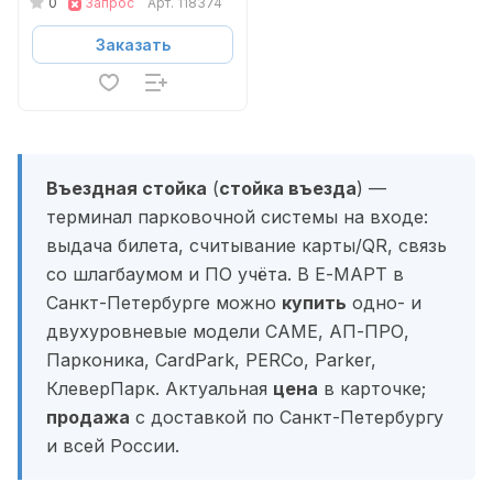
0
Запрос
Арт.
118374
Заказать
Въездная стойка
(
стойка въезда
) —
терминал парковочной системы на входе:
выдача билета, считывание карты/QR, связь
со шлагбаумом и ПО учёта. В Е-МАРТ в
Санкт-Петербурге можно
купить
одно- и
двухуровневые модели CAME, АП-ПРО,
Парконика, CardPark, PERCo, Parker,
КлеверПарк. Актуальная
цена
в карточке;
продажа
с доставкой по Санкт-Петербургу
и всей России.