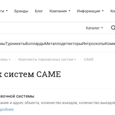
уги
Бренды
Блог
Компания
Информация
Ко
Каталог
емы
Турникеты
Болларды
Металлодетекторы
Интроскопы
Комм
–
–
темы
Комплекты парковочных систем
CAME
 систем CAME
овочной системы
вание и адрес объекта, количество въездов, количество выездо
дробнее