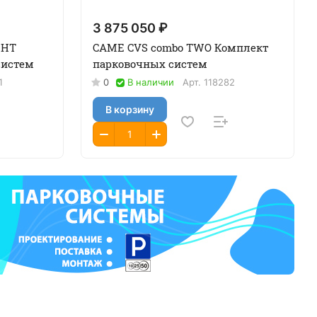
3 875 050 ₽
GHT
CAME CVS combo TWO Комплект
систем
парковочных систем
1
0
В наличии
Арт.
118282
В корзину