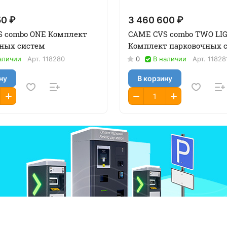
50 ₽
3 460 600 ₽
 combo ONE Комплект
CAME CVS combo TWO LI
ных систем
Комплект парковочных 
аличии
Арт.
118280
0
В наличии
Арт.
11828
ну
В корзину