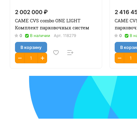
2 002 000 ₽
2 416 4
CAME CVS combo ONE LIGHT
CAME CVS
Комплект парковочных систем
парковоч
0
В наличии
Арт.
118279
0
В н
В корзину
В корзи