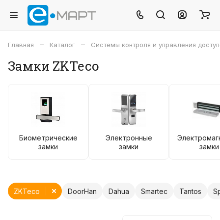
–
–
Главная
Каталог
Системы контроля и управления досту
Замки ZKTeco
Биометрические
Электронные
Электромаг
замки
замки
замки
ZKTeco
DoorHan
Dahua
Smartec
Tantos
S