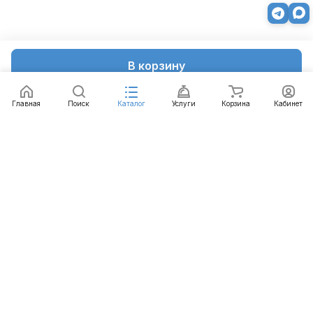
В корзину
Главная
Поиск
Каталог
Услуги
Корзина
Кабинет
Каталог
Услуги
Бренды
Блог
Оплата
Доставка
Гарантия
Контакты
8 812 426-99-66
mail@emart.su
Санкт-Петербург, ул. Уральская, д.10, к.2, лит А,
офис 408А