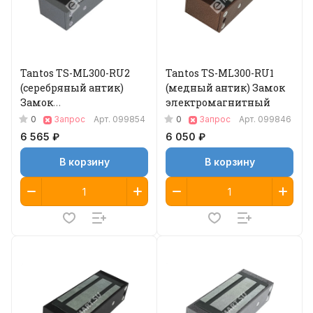
Tantos TS-ML300-RU2
Tantos TS-ML300-RU1
(серебряный антик)
(медный антик) Замок
Замок
электромагнитный
электромагнитный
0
0
Запрос
Арт.
099854
Запрос
Арт.
099846
6 565 ₽
6 050 ₽
В корзину
В корзину