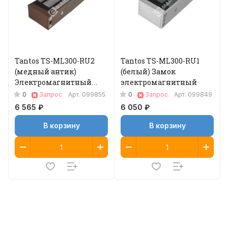
Tantos TS-ML300-RU2
Tantos TS-ML300-RU1
(медный антик)
(белый) Замок
Электромагнитный
электромагнитный
замок
0
0
Запрос
Арт.
099855
Запрос
Арт.
099849
6 565 ₽
6 050 ₽
В корзину
В корзину