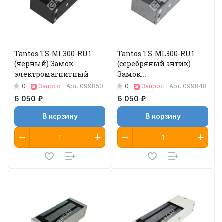
Tantos TS-ML300-RU1
Tantos TS-ML300-RU1
(черный) Замок
(серебряный антик)
электромагнитный
Замок
электромагнитный
0
0
Запрос
Арт.
099850
Запрос
Арт.
099848
6 050 ₽
6 050 ₽
В корзину
В корзину